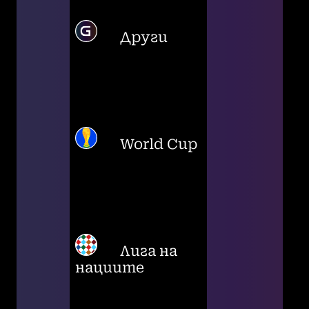
Други
World Cup
Лига на
нациите