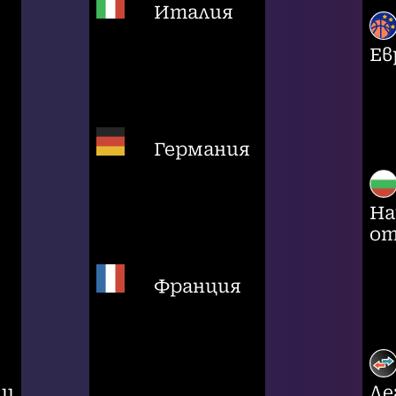
Италия
Ев
Германия
На
от
Франция
ци
Ле