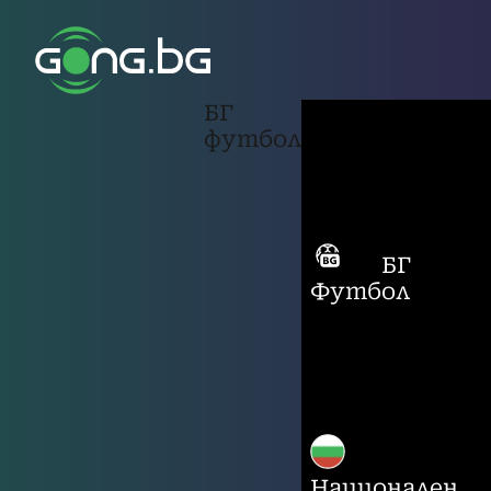
БГ
футбол
БГ
Футбол
Национален