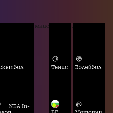
тенис
...
скетбол
Тенис
Волейбол
NBA In-
ason
БГ
Моторни