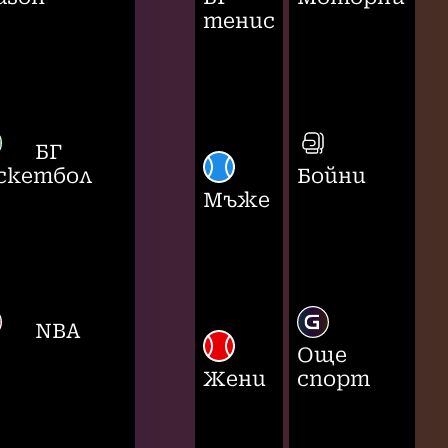
тенис
БГ
скетбол
Бойни
Мъже
NBA
Още
Жени
спорт