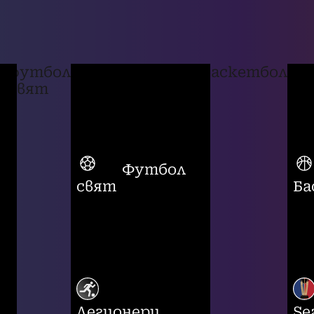
футбол
баскетбол
свят
Футбол
свят
Ба
Легионери
Se