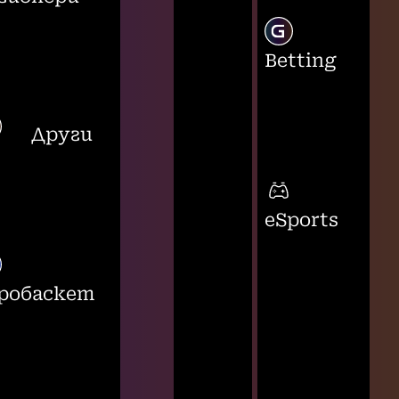
Betting
Други
eSports
робаскет