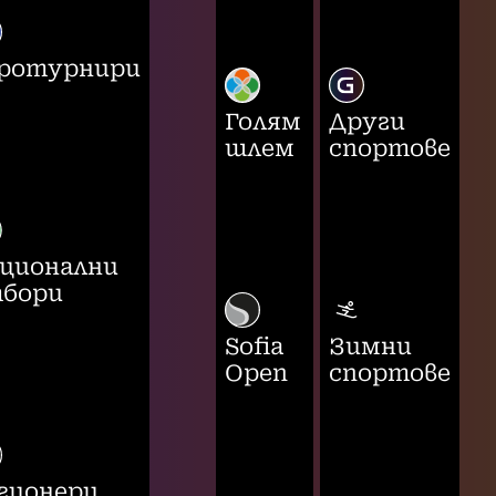
ротурнири
Голям
Други
шлем
спортове
ционални
бори
Sofia
Зимни
Open
спортове
гионери