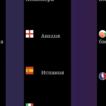
Англия
га
ба
Испания