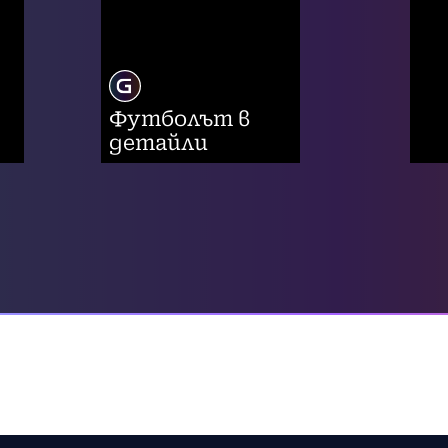
Футболът в
детайли