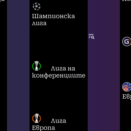
Шампионска
лига
Лига на
конференциите
Ев
Лига
Европа