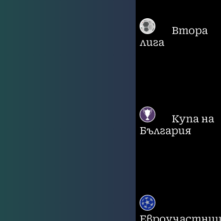
Втора
лига
Купа на
България
Евроучастни