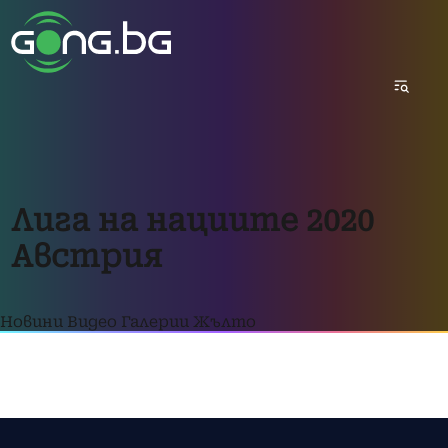
Лига на нациите 2020
Австрия
Новини
Видео
Галерии
Жълто