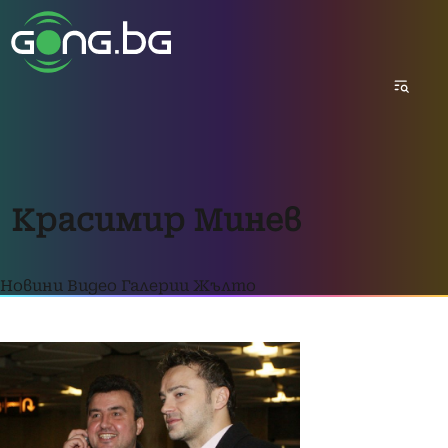
Красимир Минев
Новини
Видео
Галерии
Жълто