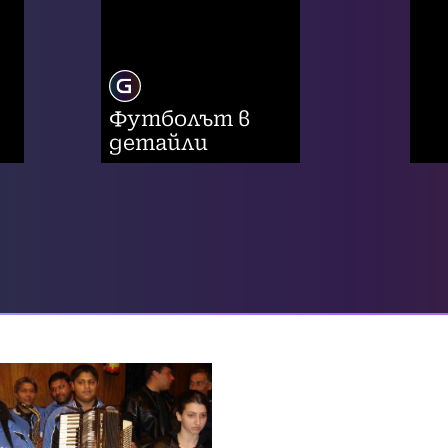
Футболът в
детайли