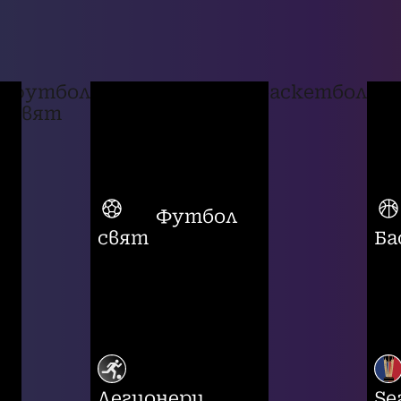
футбол
баскетбол
свят
Футбол
свят
Ба
Легионери
Se