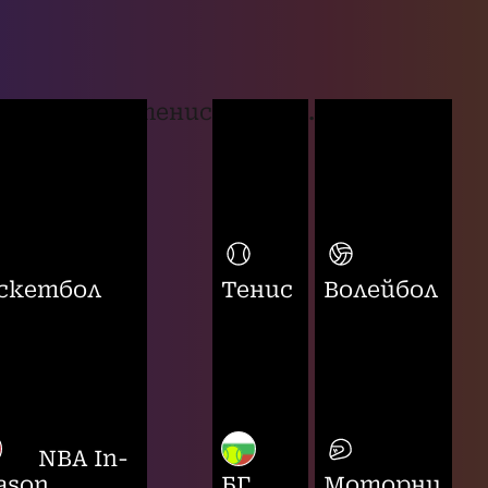
тенис
...
скетбол
Тенис
Волейбол
NBA In-
ason
БГ
Моторни