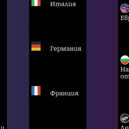
Италия
Ев
Германия
На
от
Франция
ци
Ле