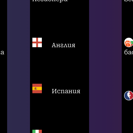
Англия
га
ба
Испания