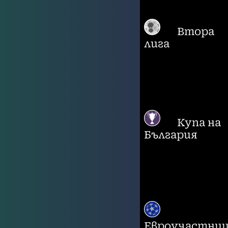
Втора
лига
Купа на
България
Евроучастни