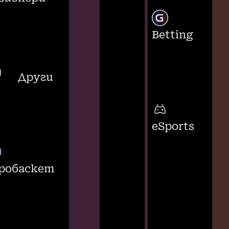
Betting
Други
eSports
робаскет