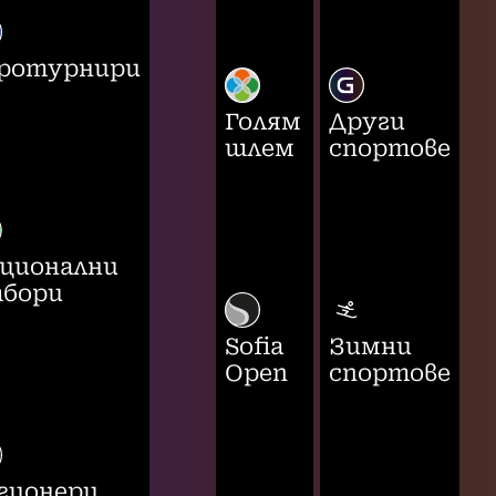
ротурнири
Голям
Други
шлем
спортове
ционални
бори
Sofia
Зимни
Open
спортове
гионери