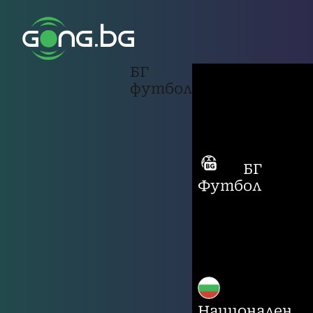
БГ
футбол
БГ
Футбол
Национален