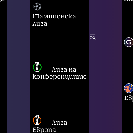
Шампионска
лига
Лига на
конференциите
Ев
Лига
Европа