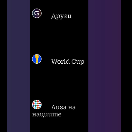
Други
World Cup
Лига на
нациите