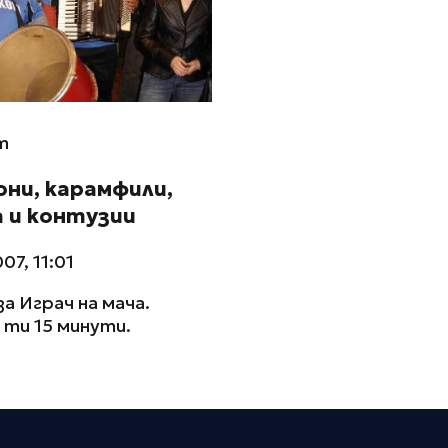
m
ни, карамфили,
 и контузии
07, 11:01
за Играч на мача.
ти 15 минути.