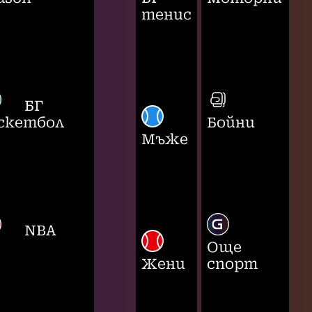
тенис
БГ
скетбол
Бойни
Мъже
NBA
Още
Жени
спорт