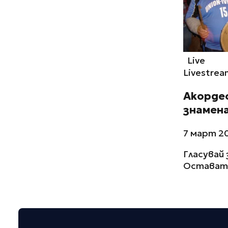
Live
Livestrea
Акордео
знамена
7 март 20
Гласувай 
Остават 