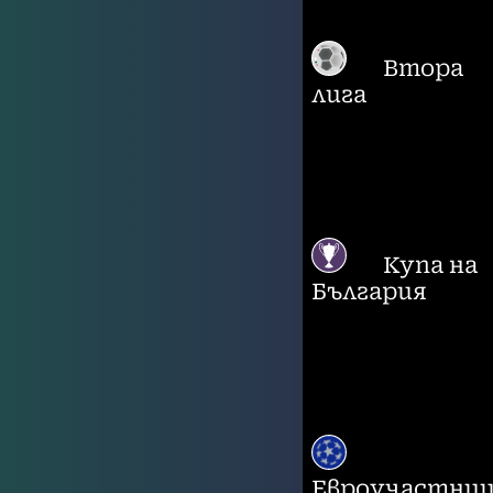
Втора
лига
Купа на
България
Евроучастни