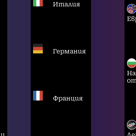
Италия
Ев
Германия
На
от
Франция
ци
Ле