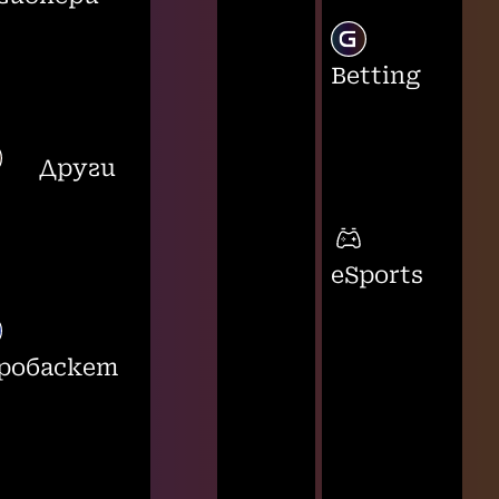
Betting
Други
eSports
робаскет