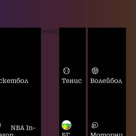
тенис
...
скетбол
Тенис
Волейбол
NBA In-
ason
БГ
Моторни