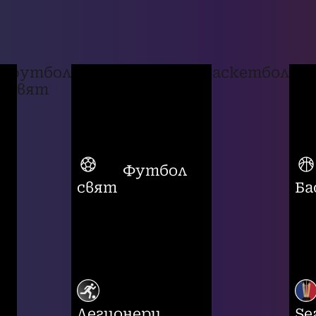
футбол
баскетбол
свят
Футбол
свят
Ба
Легионери
Se