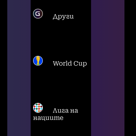
Други
World Cup
Лига на
нациите