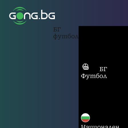
БГ
футбол
БГ
Футбол
Национален