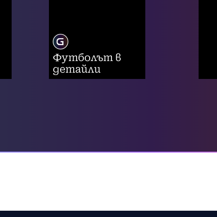
Футболът в
детайли