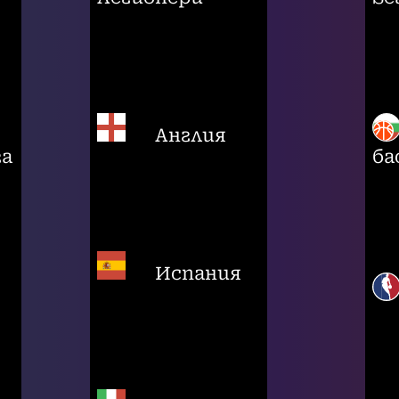
Англия
га
ба
Испания