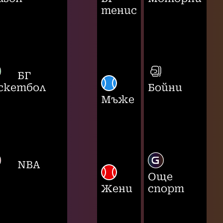
тенис
БГ
скетбол
Бойни
Мъже
NBA
Още
Жени
спорт