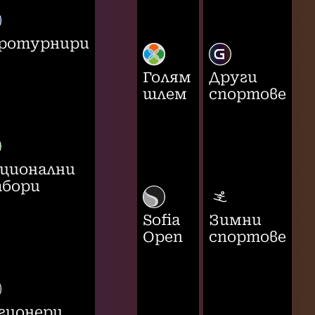
ротурнири
Голям
Други
шлем
спортове
ционални
бори
Sofia
Зимни
Open
спортове
гионери