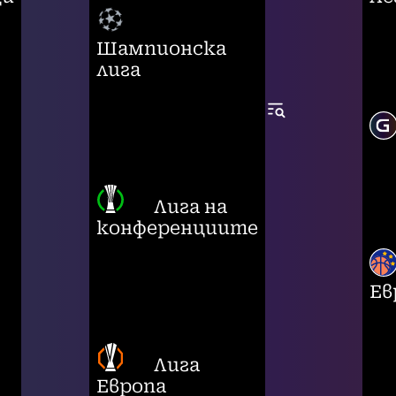
Шампионска
лига
Лига на
конференциите
Ев
Лига
Европа