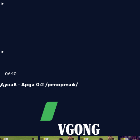
06:10
Дунав - Арда 0:2 /репортаж/
VGONG