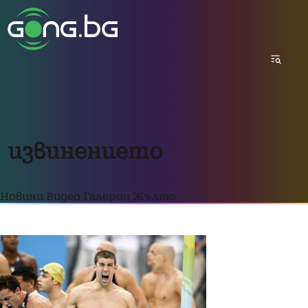
извинението
Новини
Видео
Галерии
Жълто