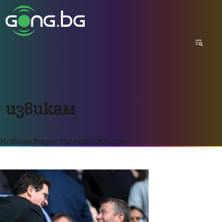
извикам
Новини
Видео
Галерии
Жълто