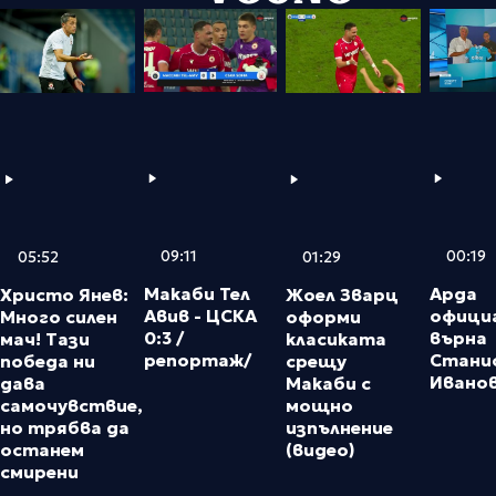
09:11
00:19
05:52
01:29
Макаби Тел
Арда
Христо Янев:
Жоел Зварц
Авив - ЦСКА
официа
Много силен
оформи
0:3 /
върна
мач! Тази
класиката
репортаж/
Стани
победа ни
срещу
Ивано
дава
Макаби с
самочувствие,
мощно
но трябва да
изпълнение
останем
(видео)
смирени