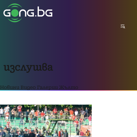
изслушва
Новини
Видео
Галерии
Жълто