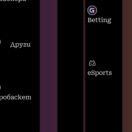
Betting
Други
eSports
робаскет