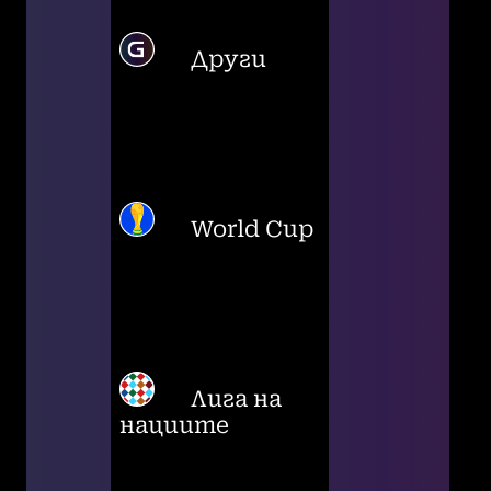
Други
World Cup
Лига на
нациите