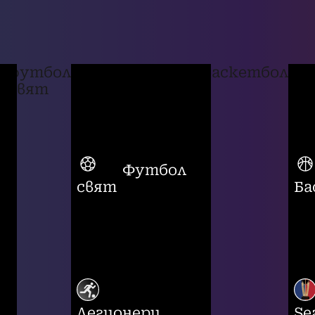
футбол
баскетбол
свят
Футбол
свят
Ба
Легионери
Se