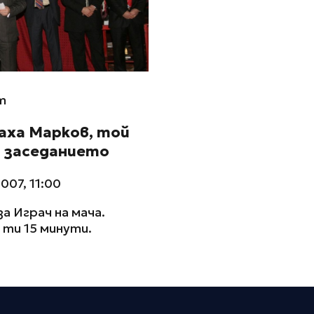
m
аха Марков, той
а заседанието
007, 11:00
за Играч на мача.
ти 15 минути.