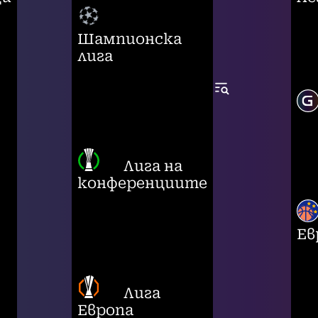
Шампионска
лига
Лига на
конференциите
Ев
Лига
Европа