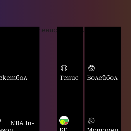
тенис
...
скетбол
Тенис
Волейбол
NBA In-
ason
БГ
Моторни