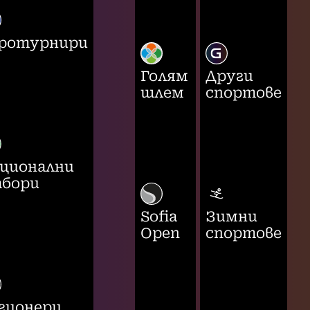
ротурнири
Голям
Други
шлем
спортове
ционални
бори
Sofia
Зимни
Open
спортове
гионери