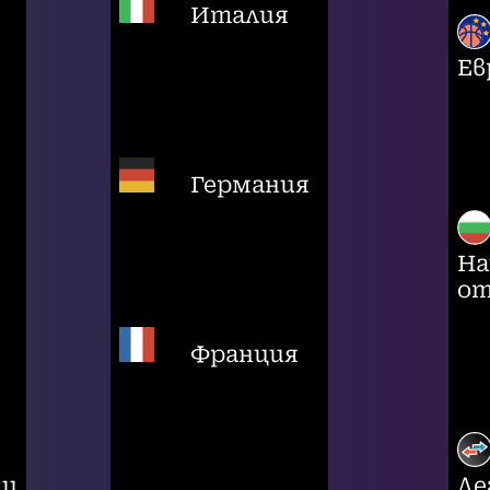
Италия
Ев
Германия
На
от
Франция
ци
Ле