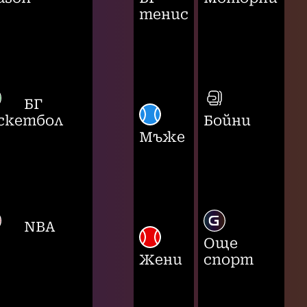
тенис
БГ
скетбол
Бойни
Мъже
NBA
Още
Жени
спорт