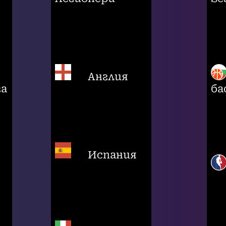
Англия
га
ба
Испания