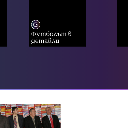
Футболът в
детайли