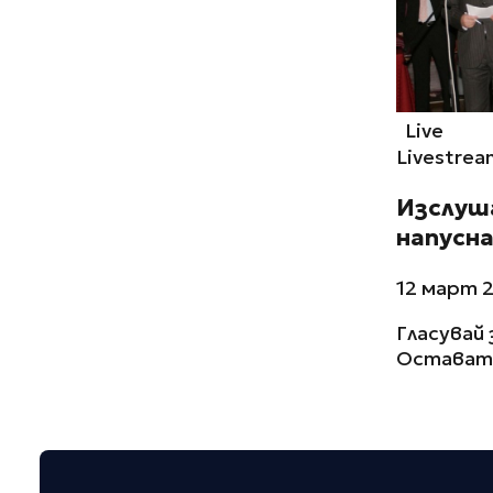
Live
Livestrea
Изслуш
напусн
12 март 2
Гласувай 
Остават 