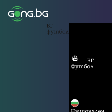
БГ
футбол
БГ
Футбол
Национален