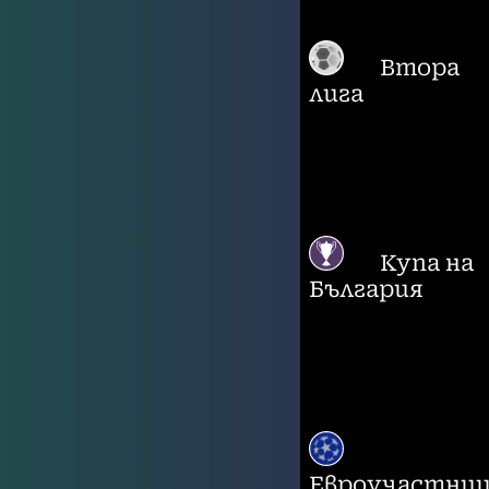
Втора
лига
Купа на
България
Евроучастни