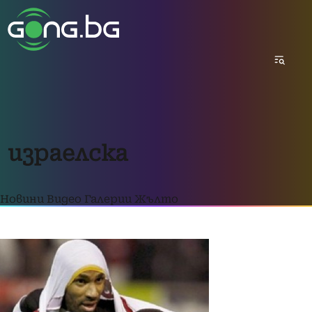
израелска
Новини
Видео
Галерии
Жълто