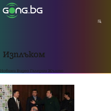
Изплъком
Новини
Видео
Галерии
Жълто