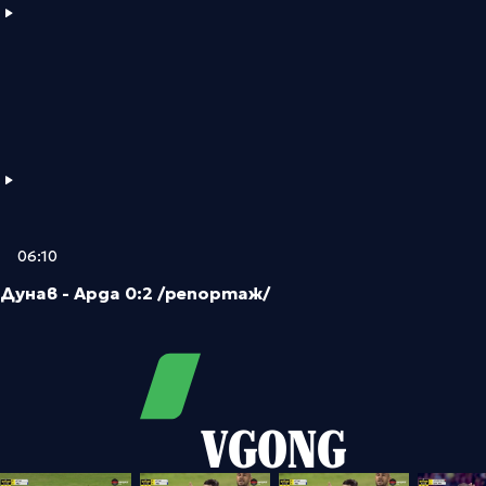
06:10
Дунав - Арда 0:2 /репортаж/
VGONG