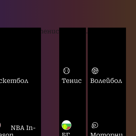
тенис
...
скетбол
Тенис
Волейбол
NBA In-
ason
БГ
Моторни