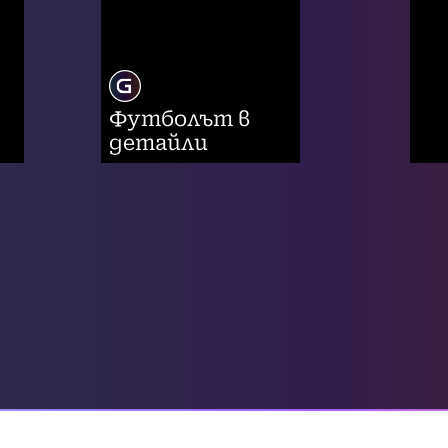
Футболът в
детайли