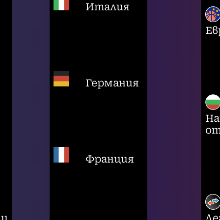
Италия
Ев
Германия
На
от
Франция
ци
Ле