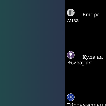
Втора
лига
Купа на
България
Евроучастни