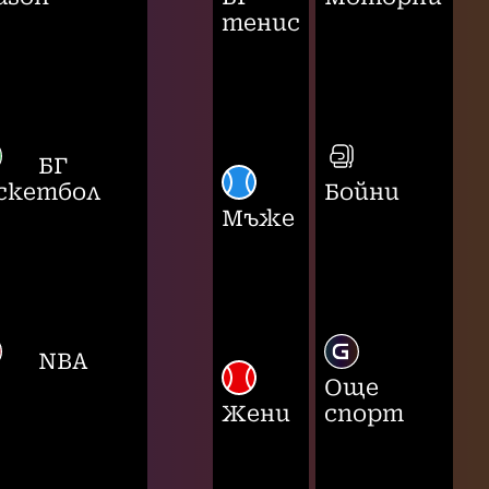
тенис
БГ
скетбол
Бойни
Мъже
NBA
Още
Жени
спорт