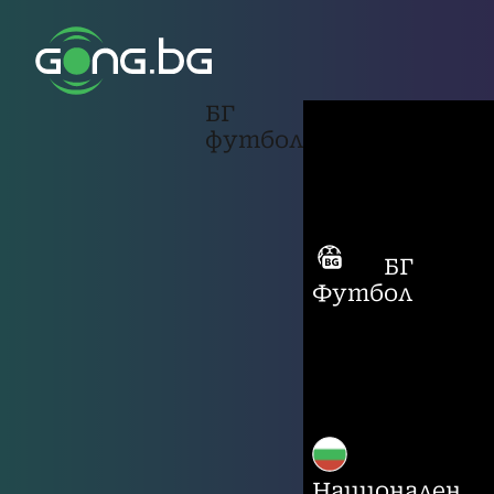
БГ
футбол
БГ
Футбол
Национален