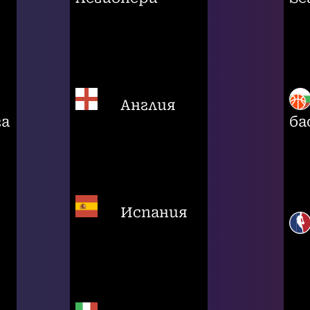
Англия
га
ба
Испания