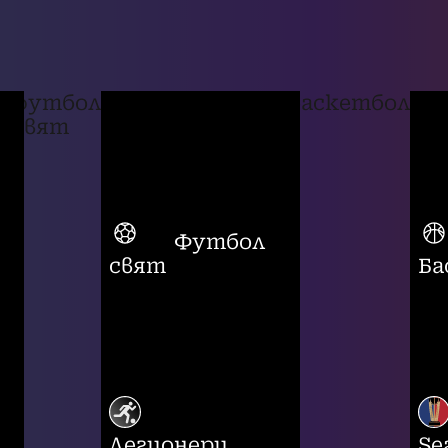
футбол
баскетбол
свят
Футбол
свят
Ба
Легионери
Se