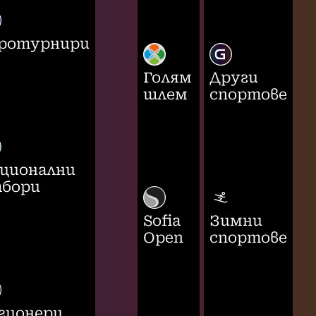
ротурнири
Голям
Други
шлем
спортове
ционални
бори
Sofia
Зимни
Open
спортове
гионери