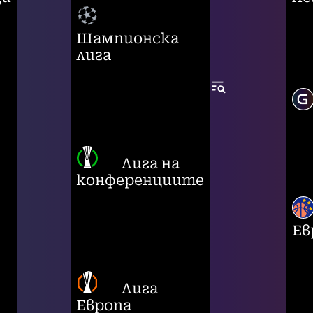
Шампионска
лига
Лига на
конференциите
Ев
Лига
Европа