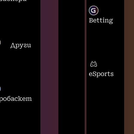
Betting
Други
eSports
робаскет