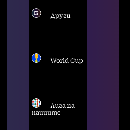
Други
World Cup
Лига на
нациите