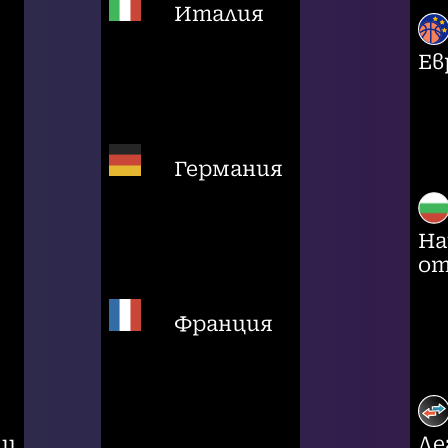
Италия
Ев
Германия
На
от
Франция
ци
Ле