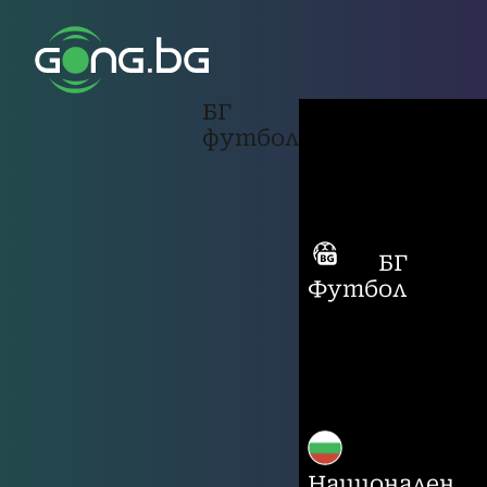
БГ
футбол
БГ
Футбол
Национален