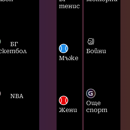
тенис
БГ
скетбол
Бойни
Мъже
NBA
Още
Жени
спорт