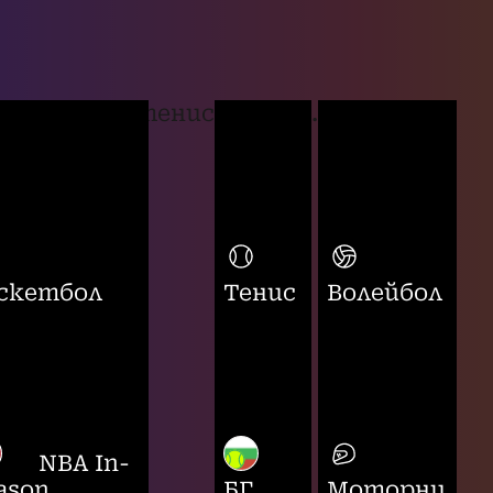
тенис
...
скетбол
Тенис
Волейбол
NBA In-
ason
БГ
Моторни