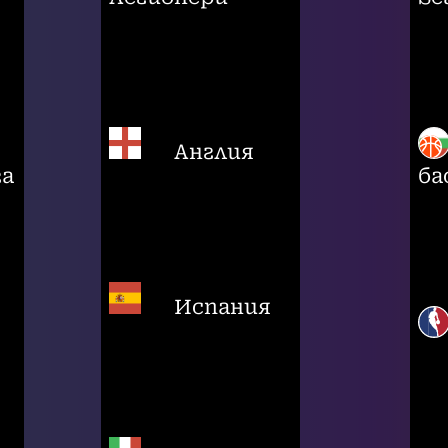
Англия
га
ба
Испания