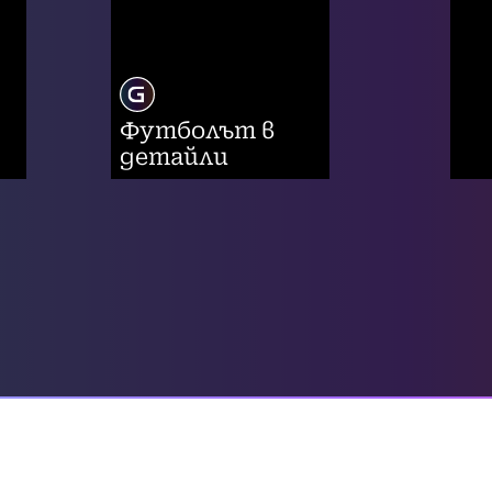
Футболът в
детайли