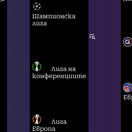
Шампионска
лига
Лига на
конференциите
Ев
Лига
Европа