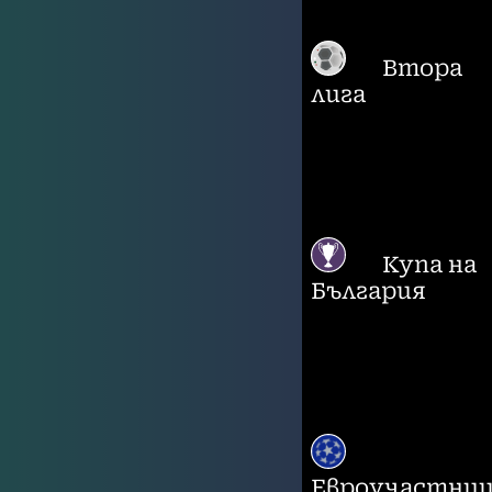
Втора
лига
Купа на
България
Евроучастни