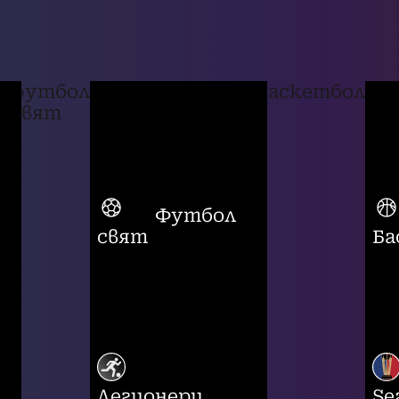
футбол
баскетбол
свят
Футбол
свят
Ба
Легионери
Se