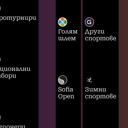
ротурнири
Голям
Други
шлем
спортове
ционални
бори
Sofia
Зимни
Open
спортове
гионери