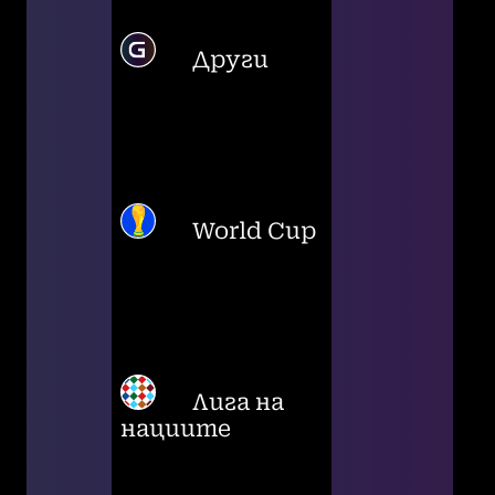
Други
World Cup
Лига на
нациите