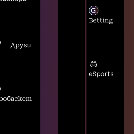
Betting
Други
eSports
робаскет