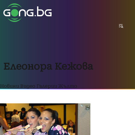
Елеонора Кежова
Новини
Видео
Галерии
Жълто