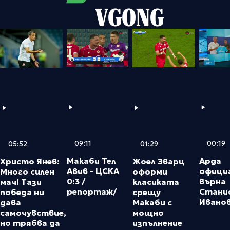
VGONG
09:11
00:19
05:52
01:29
Макаби Тел
Арда
Христо Янев:
Жоел Зварц
Авив - ЦСКА
официа
Много силен
оформи
0:3 /
върна
мач! Тази
класиката
репортаж/
Стани
победа ни
срещу
Ивано
дава
Макаби с
самочувствие,
мощно
но трябва да
изпълнение