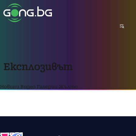
Експлозивът
Новини
Видео
Галерии
Жълто