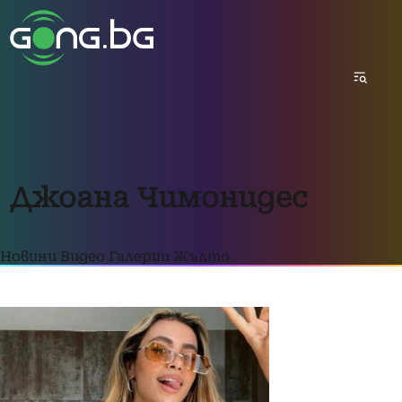
Джоана Чимонидес
Новини
Видео
Галерии
Жълто