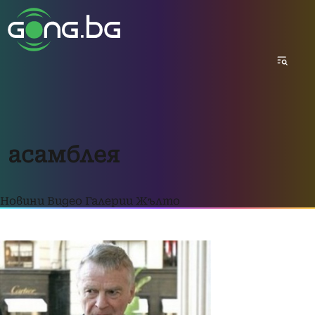
асамблея
Новини
Видео
Галерии
Жълто