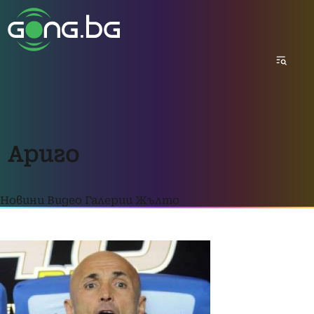
Ариго
Новини
Видео
Галерии
Жълто