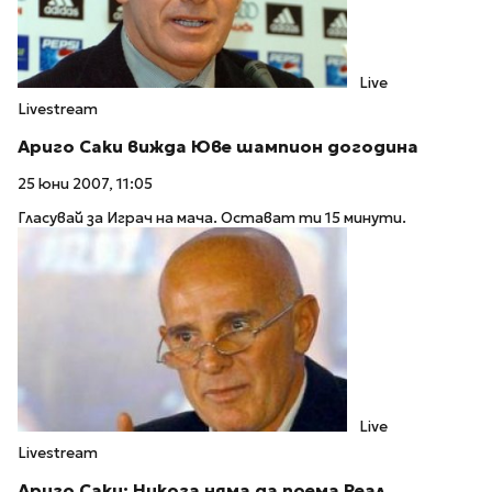
Live
Livestream
Ариго Саки вижда Юве шампион догодина
25 юни 2007, 11:05
Гласувай за Играч на мача. Остават ти 15 минути.
Live
Livestream
Ариго Саки: Никога няма да поема Реал