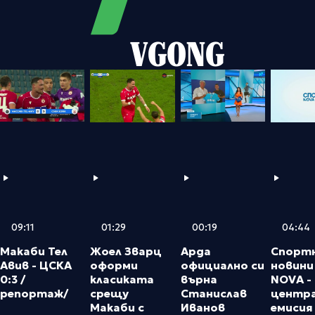
VGONG
09:11
00:19
01:29
04:44
Макаби Тел
Арда
Жоел Зварц
Спорт
Авив - ЦСКА
официално си
оформи
новини
0:3 /
върна
класиката
NOVA -
репортаж/
Станислав
срещу
центр
Иванов
Макаби с
емисия