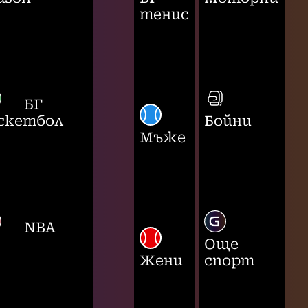
тенис
БГ
скетбол
Бойни
Мъже
NBA
Още
Жени
спорт