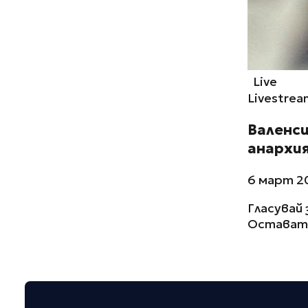
Live
Livestrea
Валенси
анархи
6 март 20
Гласувай 
Остават 