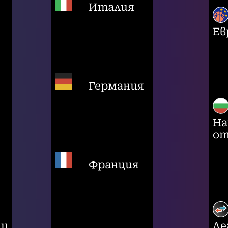
Италия
Ев
Германия
На
от
Франция
ци
Ле