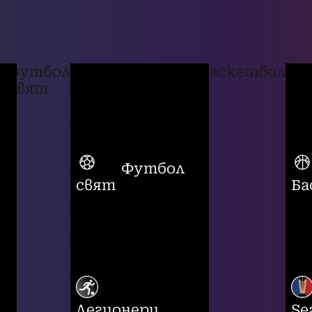
футбол
баскетбол
свят
Футбол
свят
Ба
Легионери
Se