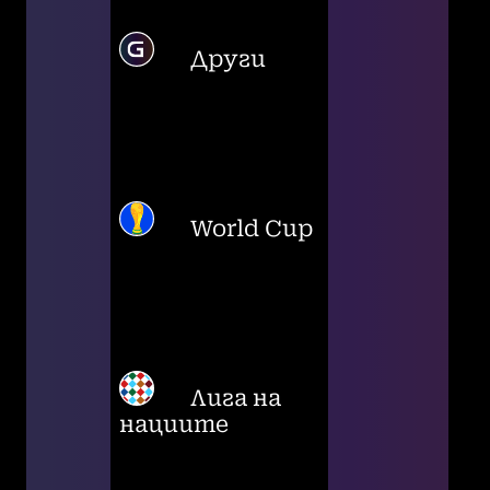
Други
World Cup
Лига на
нациите