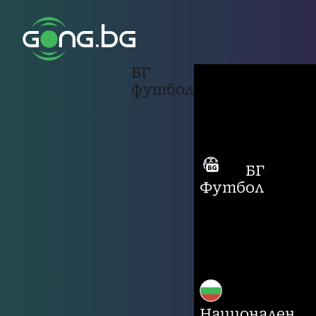
БГ
футбол
БГ
Футбол
Национален