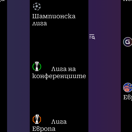
Шампионска
лига
Лига на
конференциите
Ев
Лига
Европа