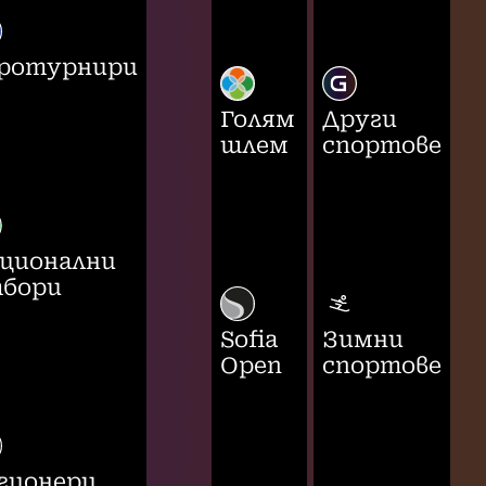
ротурнири
Голям
Други
шлем
спортове
ционални
бори
Sofia
Зимни
Open
спортове
гионери