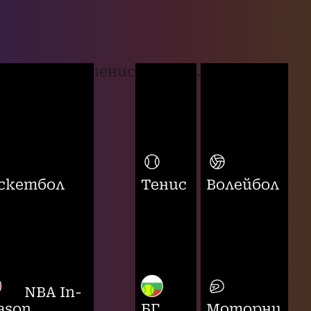
тенис
...
скетбол
Тенис
Волейбол
NBA In-
ason
БГ
Моторни