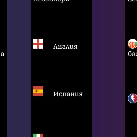
Англия
га
ба
Испания