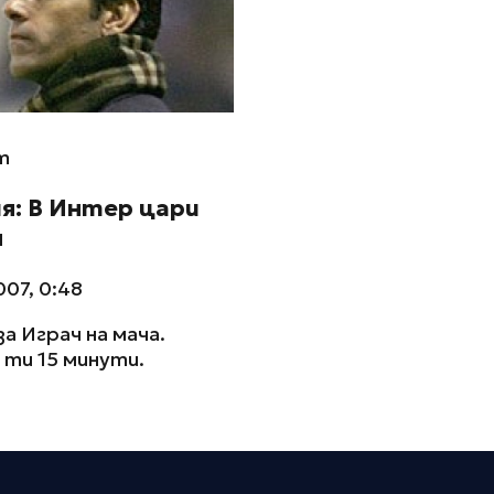
m
я: В Интер цари
я
07, 0:48
за Играч на мача.
ти 15 минути.