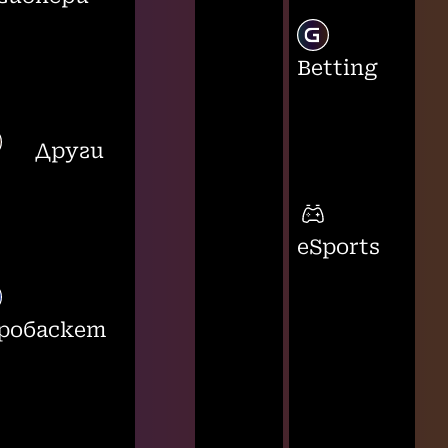
Betting
Други
eSports
робаскет