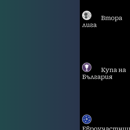
Втора
лига
Купа на
България
Евроучастни