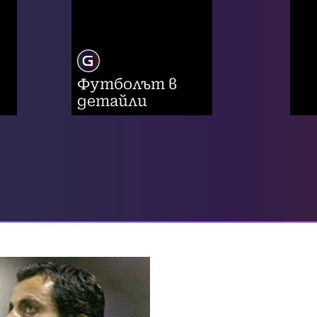
Футболът в
детайли