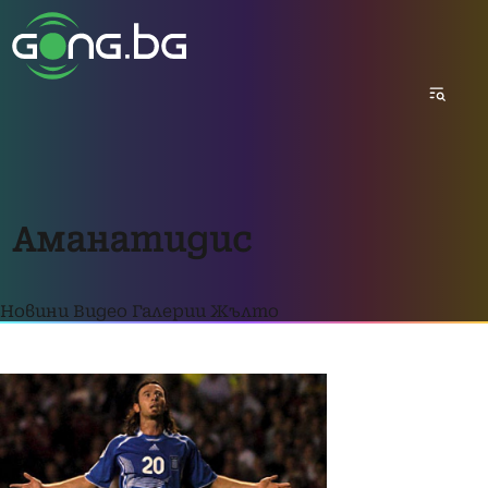
Аманатидис
Новини
Видео
Галерии
Жълто