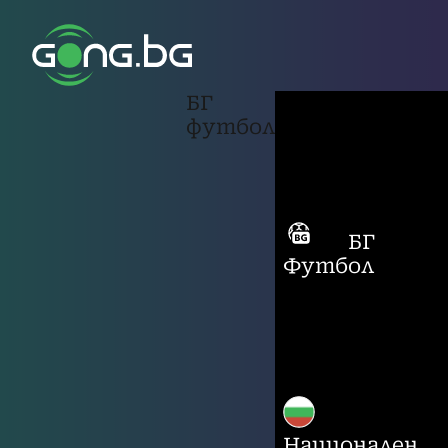
БГ
футбол
БГ
Футбол
Национален