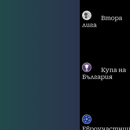
Втора
лига
Купа на
България
Евроучастни