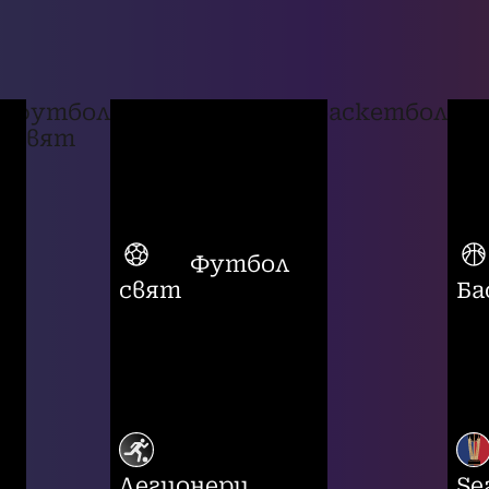
футбол
баскетбол
свят
Футбол
свят
Ба
Легионери
Se