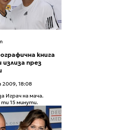
m
ографична книга
и излиза през
и
 2009, 18:08
за Играч на мача.
ти 15 минути.