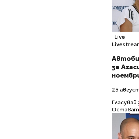
Live
Livestrea
Автоби
за Агас
ноемвр
25 август
Гласувай 
Остават 