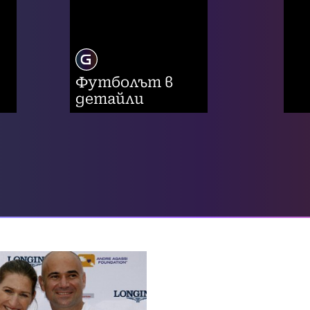
Футболът в
детайли