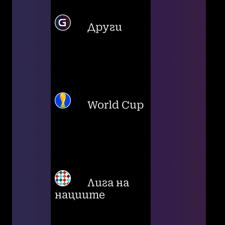
Други
World Cup
Лига на
нациите