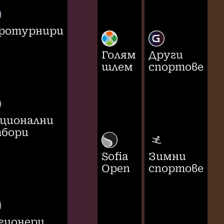
ротурнири
Голям
Други
шлем
спортове
ционални
бори
Sofia
Зимни
Open
спортове
гионери