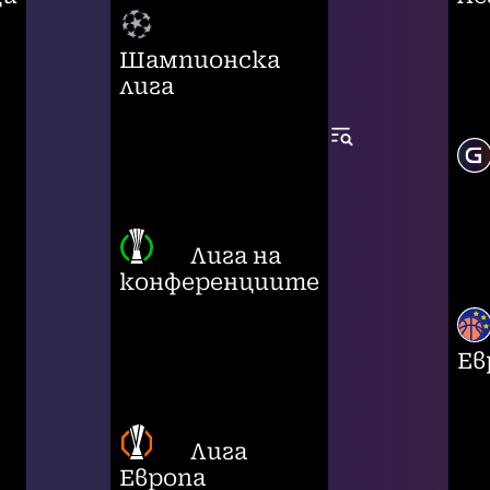
Шампионска
лига
Лига на
конференциите
Ев
Лига
Европа