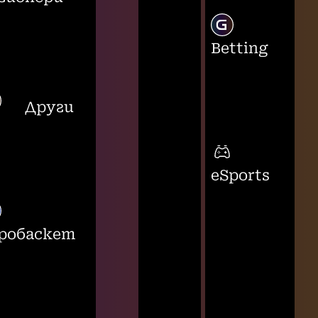
Betting
Други
eSports
робаскет