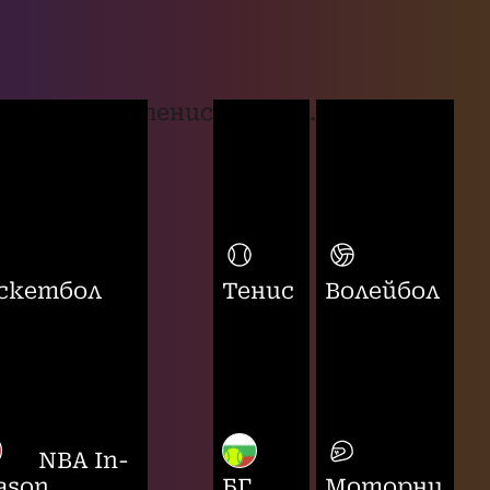
тенис
...
скетбол
Тенис
Волейбол
NBA In-
ason
БГ
Моторни