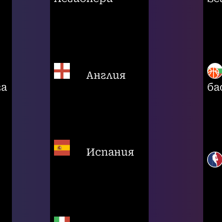
Англия
га
ба
Испания