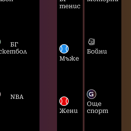
тенис
БГ
скетбол
Бойни
Мъже
NBA
Още
Жени
спорт