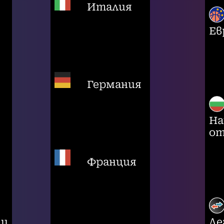
Италия
Ев
Германия
На
от
Франция
ци
Ле