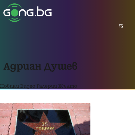
Адриан Душев
Новини
Видео
Галерии
Жълто