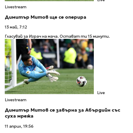
Livestream
Димитър Митов ще се оперира
13 май, 7:12
Гласувай за Играч на мача. Остават ти 15 минути.
Live
Livestream
Димитър Митов се завърна за Абърдийн със
суха мрежа
11 април, 19:56