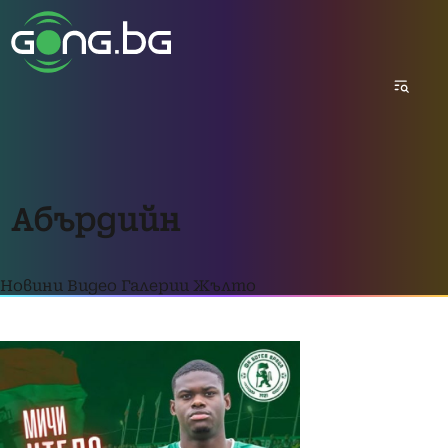
Абърдийн
Новини
Видео
Галерии
Жълто