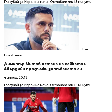
Гласувай за Играч на мача. Остават ти 15 минути.
Live
Livestream
Димитър Митов остана на пейката и
Абърдийн продължи затъването си
4 април, 20:18
Гласувай за Играч на мача. Остават ти 15 минути.