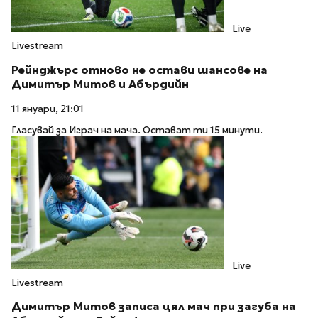
Live
Livestream
Рейнджърс отново не остави шансове на
Димитър Митов и Абърдийн
11 януари, 21:01
Гласувай за Играч на мача. Остават ти 15 минути.
Live
Livestream
Димитър Митов записа цял мач при загуба на