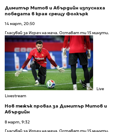
Димитър Митов и Абърдийн изпуснаха
победата в края срещу Фолкърк
14 март, 20:50
Гласувай за Играч на мача. Остават ти 15 минути.
Live
Livestream
Нов тежък провал за Димитър Митов и
Абърдийн
8 март, 9:32
Гласувай за Играч на мача. Остават ти 15 минути.