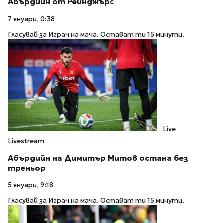
Абърдийн от Рейнджърс
7 януари, 0:38
Гласувай за Играч на мача. Остават ти 15 минути.
Live
Livestream
Абърдийн на Димитър Митов остана без
треньор
5 януари, 9:18
Гласувай за Играч на мача. Остават ти 15 минути.