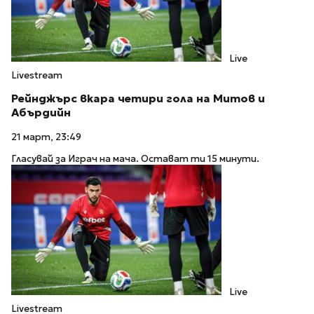
Live
Livestream
Рейнджърс вкара четири гола на Митов и
Абърдийн
21 март, 23:49
Гласувай за Играч на мача. Остават ти 15 минути.
Live
Livestream