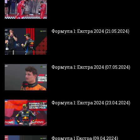
Формула 1: Екстра 2024 (21.05.2024)
Формула 1: Екстра 2024 (07.05.2024)
Формула 1: Екстра 2024 (23.04.2024)
Формула 1 Екстра (09.04.2024)