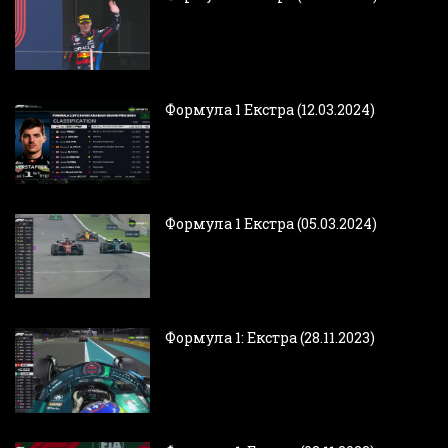
Формула 1 Екстра (12.03.2024)
Формула 1 Екстра (05.03.2024)
Формула 1: Екстра (28.11.2023)