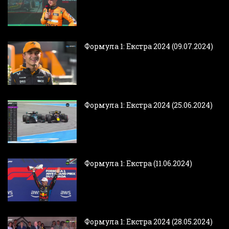
Формула 1: Екстра 2024 (09.07.2024)
Формула 1: Екстра 2024 (25.06.2024)
Формула 1: Екстра (11.06.2024)
Формула 1: Екстра 2024 (28.05.2024)