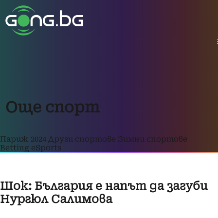
Още спорт
Париж 2024
Други спортове
Зимни спортове
Betting
eSports
Шок: България е напът да загуби
Нургюл Салимова