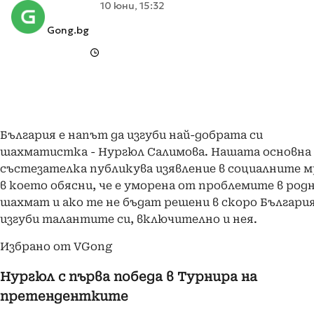
10 юни, 15:32
Gong.bg
България е напът да изгуби най-добрата си
шахматистка - Нургюл Салимова. Нашата основна
състезателка публикува изявление в социалните 
в което обясни, че е уморена от проблемите в род
шахмат и ако те не бъдат решени в скоро Българи
изгуби талантите си, включително и нея.
Избрано от VGong
Нургюл с първа победа в Турнира на
претендентките