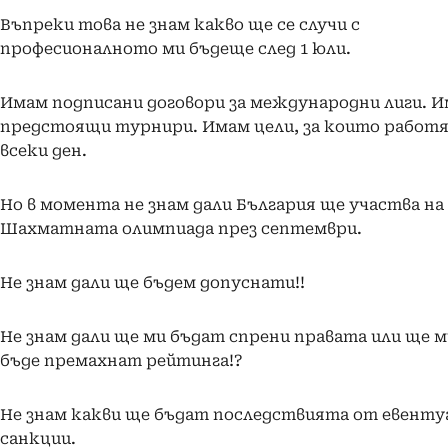
Въпреки това не знам какво ще се случи с
професионалното ми бъдеще след 1 юли.
Имам подписани договори за международни лиги. 
предстоящи турнири. Имам цели, за които работ
всеки ден.
Но в момента не знам дали България ще участва на
Шахматната олимпиада през септември.
Не знам дали ще бъдем допуснати!!
Не знам дали ще ми бъдат спрени правата или ще м
бъде премахнат рейтинга!?
Не знам какви ще бъдат последствията от евенту
санкции.