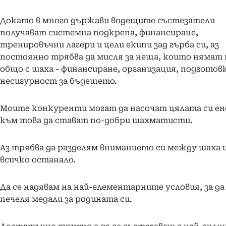
Докато в много държави водещите състезатели
получават системна подкрепа, финансиране,
тренировъчни лагери и цели екипи зад гърба си, аз
постоянно трябва да мисля за неща, които нямат
общо с шаха - финансиране, организация, подготовк
несигурност за бъдещето.
Моите конкуренти могат да насочат цялата си ен
към това да стават по-добри шахматисти.
Аз трябва да разделям вниманието си между шаха 
всичко останало.
Да се надявам на най-елементарните условия, за да
печеля медали за родината си.