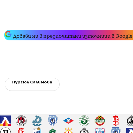
Добави ни в предпочитани източници в Google
Нургюл Салимова