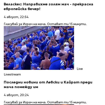
Веласкес: Направихме голям мач - прекрасна
европейска вечер!
4 август, 22:54
Гласувай за Играч на мача. Остават ти 15 минути.
Live
Livestream
Последни новини от Левски и Кайрат преди
мача помежду им
4 август, 20:24
Гласувай за Играч на мача. Остават ти 15 минути.