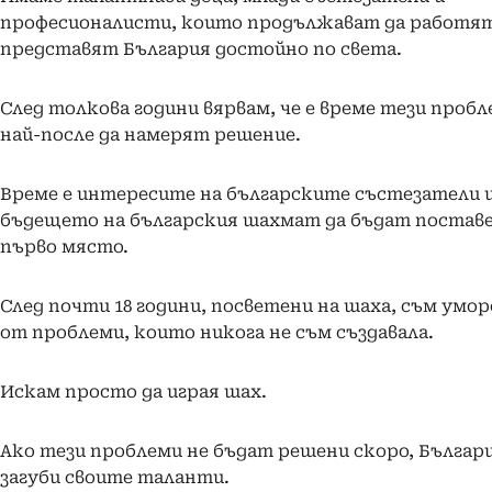
професионалисти, които продължават да работят
представят България достойно по света.
След толкова години вярвам, че е време тези проб
най-после да намерят решение.
Време е интересите на българските състезатели 
бъдещето на българския шахмат да бъдат поставе
първо място.
След почти 18 години, посветени на шаха, съм умор
от проблеми, които никога не съм създавала.
Искам просто да играя шах.
Ако тези проблеми не бъдат решени скоро, Българ
загуби своите таланти.