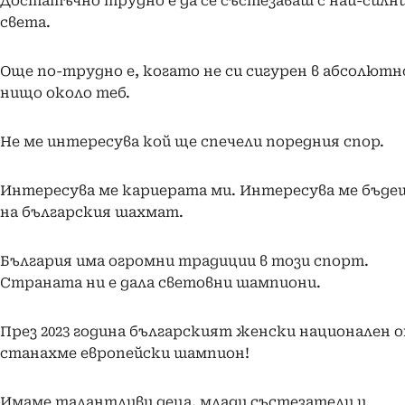
Достатъчно трудно е да се състезаваш с най-силн
света.
Още по-трудно е, когато не си сигурен в абсолютн
нищо около теб.
Не ме интересува кой ще спечели поредния спор.
Интересува ме кариерата ми. Интересува ме бъд
на българския шахмат.
България има огромни традиции в този спорт.
Страната ни е дала световни шампиони.
През 2023 година българският женски национален 
станахме европейски шампион!
Имаме талантливи деца, млади състезатели и