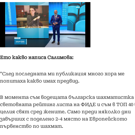
Ето какво написа Салимова:
"След последната ми публикация много хора ме
попитаха какво имах предвид.
В момента съм водещата българска шахматистка 
световната рейтинг листа на ФИДЕ и съм в ТОП 40 
целия свят сред жените. Само преди няколко дни
завърших с поделено 2-4 място на Европейското
първенство по шахмат.