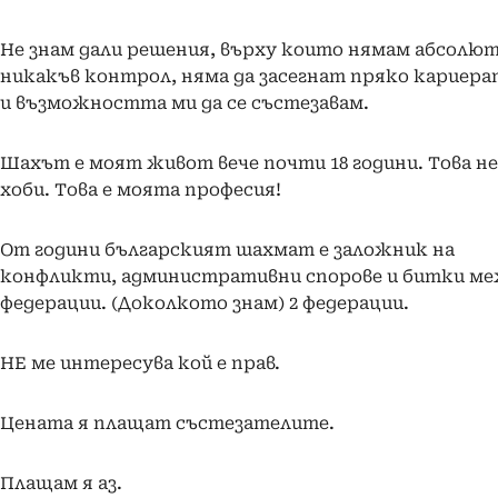
Не знам дали решения, върху които нямам абсолю
никакъв контрол, няма да засегнат пряко кариера
и възможността ми да се състезавам.
Шахът е моят живот вече почти 18 години. Това не
хоби. Това е моята професия!
От години българският шахмат е заложник на
конфликти, административни спорове и битки м
федерации. (Доколкото знам) 2 федерации.
НЕ ме интересува кой е прав.
Цената я плащат състезателите.
Плащам я аз.