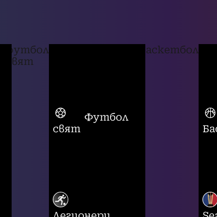
футбол
баскетбол
свят
Футбол
свят
Ба
Легионери
Se