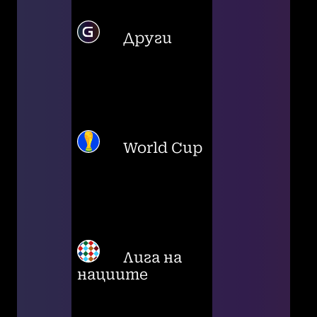
Други
World Cup
Лига на
нациите