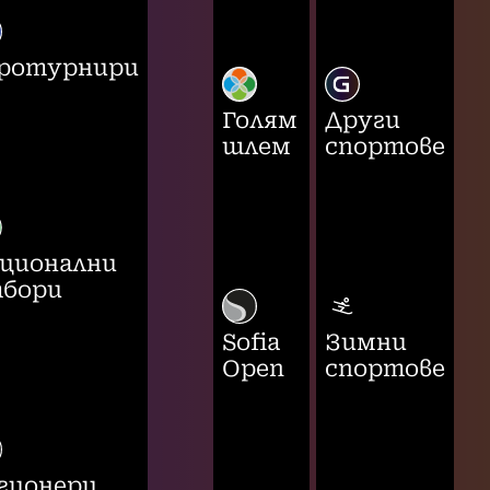
ротурнири
Голям
Други
шлем
спортове
ционални
бори
Sofia
Зимни
Open
спортове
гионери