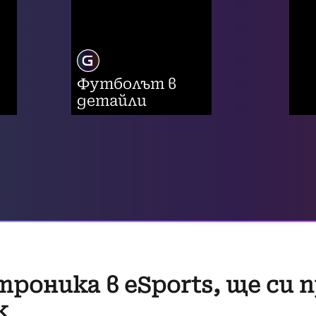
Футболът в
детайли
троника в eSports, ще си 
к