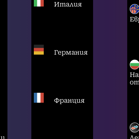
Италия
Ев
Германия
На
от
Франция
ци
Ле