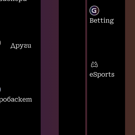
Betting
Други
eSports
робаскет