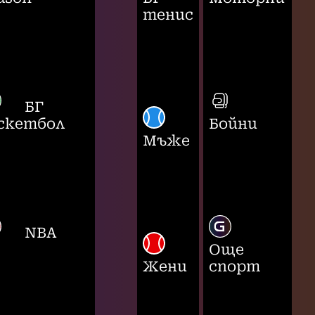
тенис
БГ
скетбол
Бойни
Мъже
NBA
Още
Жени
спорт