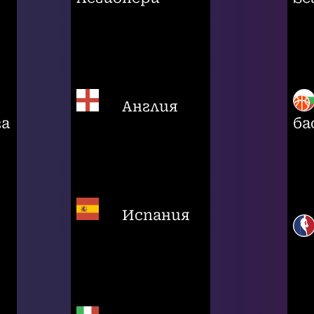
Англия
га
ба
Испания