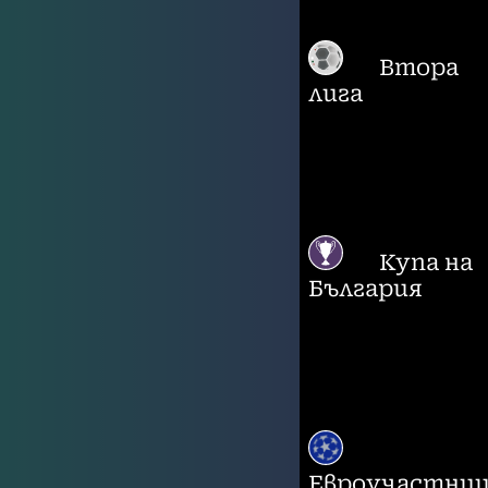
Втора
лига
Купа на
България
Евроучастни