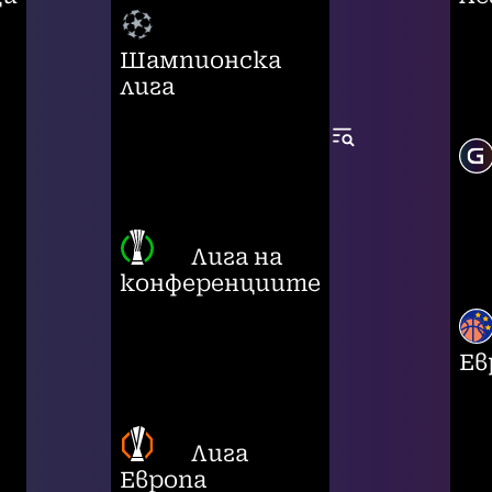
Шампионска
лига
Лига на
конференциите
Ев
Лига
Европа