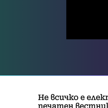
Не всичко е елек
печатен вестни