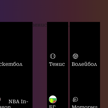
тенис
...
скетбол
Тенис
Волейбол
NBA In-
ason
БГ
Моторни