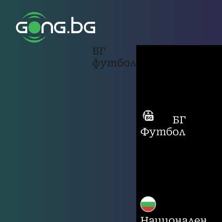
БГ
футбол
БГ
Футбол
Национален