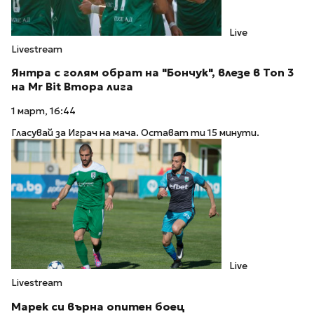
Live
Livestream
Янтра с голям обрат на "Бончук", влезе в Топ 3
на Mr Bit Втора лига
1 март, 16:44
Гласувай за Играч на мача. Остават ти 15 минути.
Live
Livestream
Марек си върна опитен боец