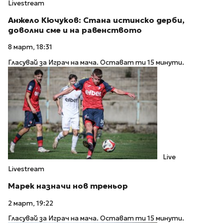
Livestream
Анжело Кючуков: Стана истинско дерби,
доволни сме и на равенството
8 март, 18:31
Гласувай за Играч на мача. Остават ти 15 минути.
Live
Livestream
Марек назначи нов треньор
2 март, 19:22
Гласувай за Играч на мача. Остават ти 15 минути.