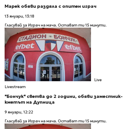
Марек обяви раздяла с опитен играч
13 януари, 13:18
Гласувай за Играч на мача. Остават ти 15 минути.
Live
Livestream
"Бончук" светва до 2 години, обяви заместник-
кметът на Дупница
9 януари, 12:22
Гласувай за Играч на мача. Остават ти 15 минути.