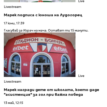
Live
Livestream
Марек подписа с юноша на Лудогорец
17 юни, 17:39
Гласувай за Играч на мача. Остават ти 15 минути.
Live
Livestream
Марек награди дете от школата, което даде
"асистенция" за гол при важна победа
13 май, 12:15