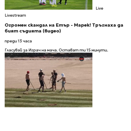
Live
Livestream
Огромен скандал на Етър - Марек! Тръгнаха да
бият съдията (видео)
преди 13 часа
Гласувай за Играч на мача. Остават ти 15 минути.