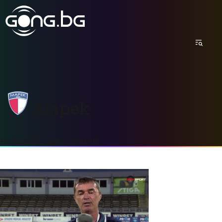
Марек
Новини
Галерии
Жълто