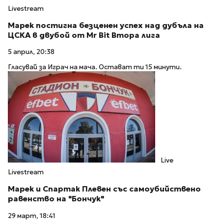
Livestream
Марек постигна безценен успех над дубъла на
ЦСКА в двубой от Mr Bit Втора лига
5 април, 20:38
Гласувай за Играч на мача. Остават ти 15 минути.
Live
Livestream
Марек и Спартак Плевен със самоубийствено
равенство на "Бончук"
29 март, 18:41