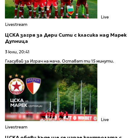
Live
Livestream
ЦСКА загря за Дери Сити с класика над Марек
Дупница
3 юли, 20:41
Гласувай за Играч на мача. Остават ти 15 минути.
Live
Livestream
ЦСКА обяви къде ще се играе контролата с