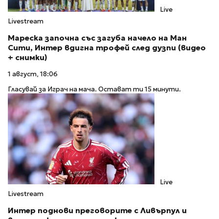
Live
Livestream
Мареска започна със загуба начело на Ман
Сити, Интер вдигна трофей след дузпи (видео
+ снимки)
1 август, 18:06
Гласувай за Играч на мача. Остават ти 15 минути.
Live
Livestream
Интер поднови преговорите с Ливърпул и