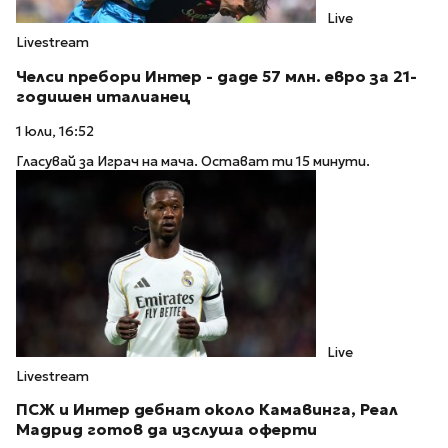
Live
Livestream
Челси пребори Интер - даде 57 млн. евро за 21-
годишен италианец
1 юли, 16:52
Гласувай за Играч на мача. Остават ти 15 минути.
Live
Livestream
ПСЖ и Интер дебнат около Камавинга, Реал
Мадрид готов да изслуша оферти