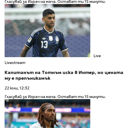
Гласувай за Играч на мача. Остават ти 15 минути.
Live
Livestream
Капитанът на Тотнъм иска в Интер, но цената
му е препъникамък
22 юли, 12:32
Гласувай за Играч на мача. Остават ти 15 минути.