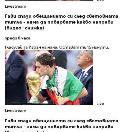
Livestream
Гави спази обещанието си след световната
титла - няма да повярвате какво направи
(видео+снимка)
преди 8 часа
Гласувай за Играч на мача. Остават ти 15 минути.
Live
Livestream
Гави спази обещанието си след световната
титла - няма да повярвате какво направи