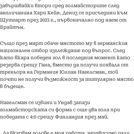
завършвайки втори сред голмайсторите след
англичанина Хари Кейн. Дениз се присъедини към
Щутгарт през 2023 г., първоначално под наем от
Брайтън.
Също през март обаче мястото му в германския
национален отбор изглеждаше под въпрос. След
като вкара победен гол в последния момент като
резерва срещу Гана, вместо да получи похвала от
треньора на Германия Юлиан Нагелсман, той
почти не получи възможност за титулярно място
в бъдеще.
Нагелсман се извини и Ундав запази
голмайсторската си форма с още два гола при
победата с 4:0 срещу Финландия през май.
„Да вкарвам голове е моя работа, независимо дали