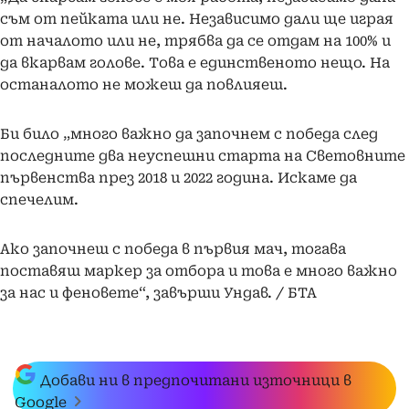
съм от пейката или не. Независимо дали ще играя
от началото или не, трябва да се отдам на 100% и
да вкарвам голове. Това е единственото нещо. На
останалото не можеш да повлияеш.
Би било „много важно да започнем с победа след
последните два неуспешни старта на Световните
първенства през 2018 и 2022 година. Искаме да
спечелим.
Ако започнеш с победа в първия мач, тогава
поставяш маркер за отбора и това е много важно
за нас и феновете“, завърши Ундав. / БТА
Добави ни в предпочитани източници в
Google