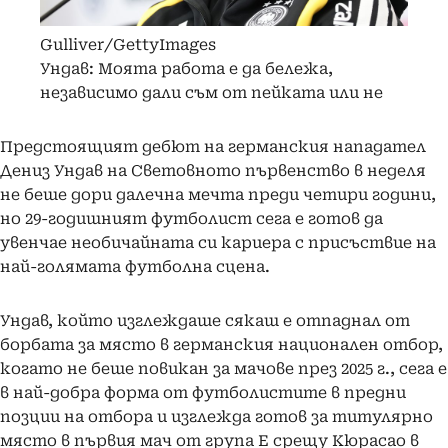
Gulliver/GettyImages
Ундав: Моята работа е да бележа,
независимо дали съм от пейката или не
Предстоящият дебют на германския нападател
Дениз Ундав на Световното първенство в неделя
не беше дори далечна мечта преди четири години,
но 29-годишният футболист сега е готов да
увенчае необичайната си кариера с присъствие на
най-голямата футболна сцена.
Ундав, който изглеждаше сякаш е отпаднал от
борбата за място в германския национален отбор,
когато не беше повикан за мачове през 2025 г., сега е
в най-добра форма от футболистите в предни
позции на отбора и изглежда готов за титулярно
място в първия мач от група Е срещу Кюрасао в