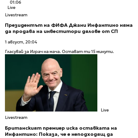
01:06
Live
Livestream
Президентът на ФИФА Джани Инфантино няма
да продава на инвеститори дялове от СП
1 август, 20:04
Гласувай за Играч на мача. Остават ти 15 минути.
Live
Livestream
Британският премиер иска оставката на
Инфантино: Показа, че е неподходящ да