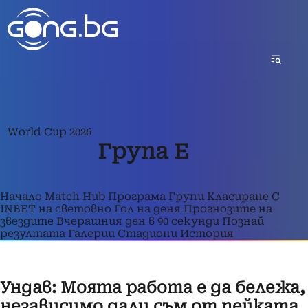
World Cup 2026
Група E
Начало
Match Hub
Програма
Групи
Класиране
С
INBET на световно
Гол на деня
Прогнозите на
звездите
Вчерашния ден в 90 секунди
Познай
резултата
Галерии
Стадиони
История
Ундав: Моята работа е да бележа,
независимо дали съм от пейката