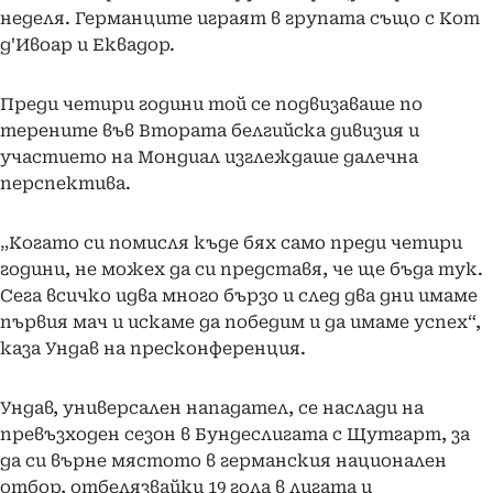
неделя. Германците играят в групата също с Кот
д'Ивоар и Еквадор.
Преди четири години той се подвизаваше по
терените във Втората белгийска дивизия и
участието на Мондиал изглеждаше далечна
перспектива.
„Когато си помисля къде бях само преди четири
години, не можех да си представя, че ще бъда тук.
Сега всичко идва много бързо и след два дни имаме
първия мач и искаме да победим и да имаме успех“,
каза Ундав на пресконференция.
Ундав, универсален нападател, се наслади на
превъзходен сезон в Бундеслигата с Щутгарт, за
да си върне мястото в германския национален
отбор, отбелязвайки 19 гола в лигата и