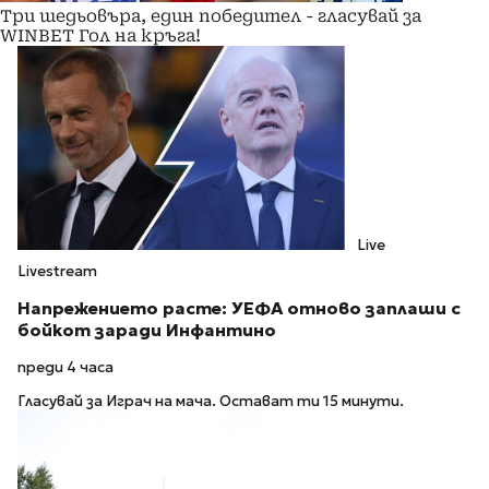
Три шедьовъра, един победител - гласувай за
WINBET Гол на кръга!
Live
Livestream
Напрежението расте: УЕФА отново заплаши с
бойкот заради Инфантино
преди 4 часа
Гласувай за Играч на мача. Остават ти 15 минути.