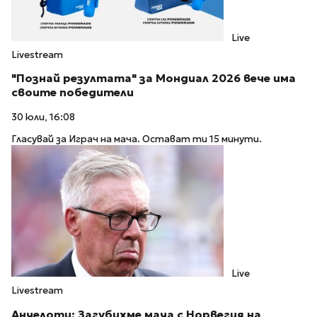
Live
Livestream
"Познай резултата" за Мондиал 2026 вече има
своите победители
30 юли, 16:08
Гласувай за Играч на мача. Остават ти 15 минути.
Live
Livestream
Анчелоти: Загубихме мача с Норвегия на