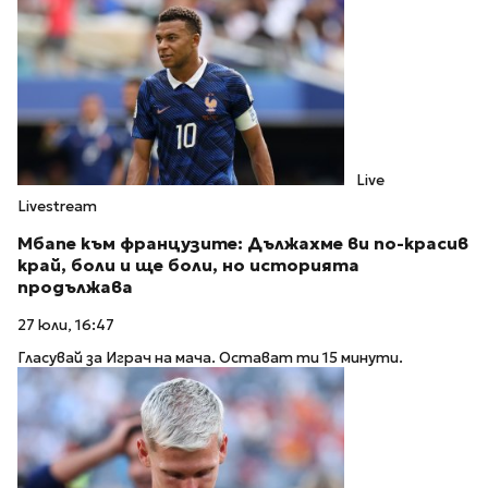
Live
Livestream
Мбапе към французите: Дължахме ви по-красив
край, боли и ще боли, но историята
продължава
27 юли, 16:47
Гласувай за Играч на мача. Остават ти 15 минути.