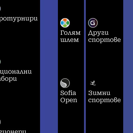
ротурнири
Голям
Други
шлем
спортове
ционални
бори
Sofia
Зимни
Open
спортове
гионери