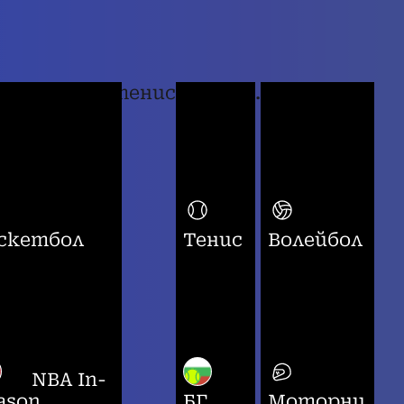
тенис
...
скетбол
Тенис
Волейбол
NBA In-
ason
БГ
Моторни