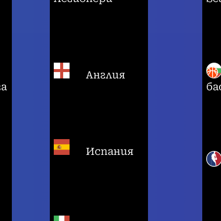
Англия
га
ба
Испания