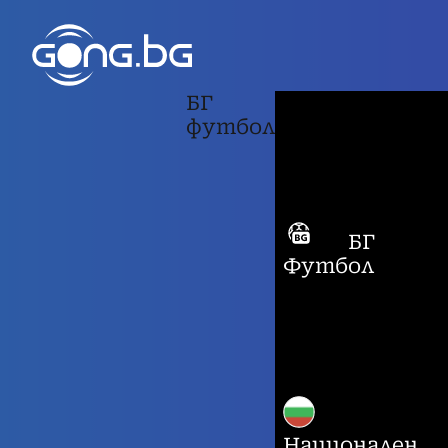
БГ
футбол
БГ
Футбол
Национален