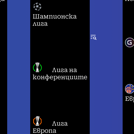
Шампионска
лига
Лига на
конференциите
Ев
Лига
Европа