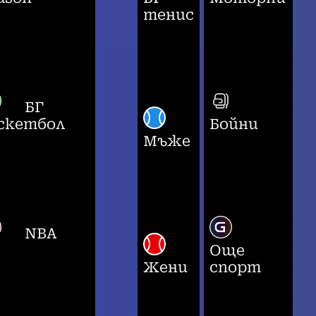
тенис
БГ
скетбол
Бойни
Мъже
NBA
Още
Жени
спорт