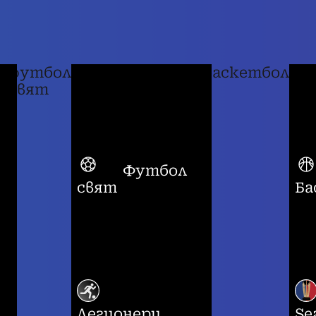
футбол
баскетбол
свят
Футбол
свят
Ба
Легионери
Se