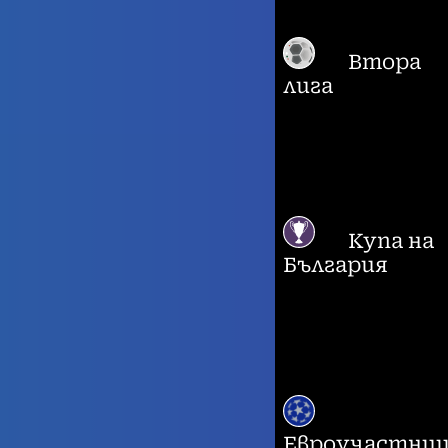
Втора
лига
Купа на
България
Евроучастни