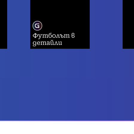
Футболът в
детайли