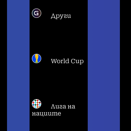
Други
World Cup
Лига на
нациите