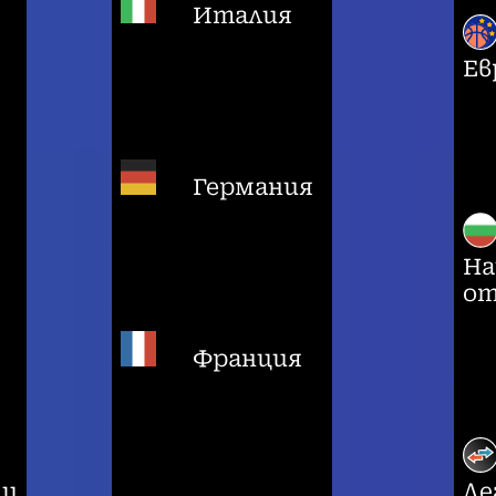
Италия
Ев
Германия
На
от
Франция
ци
Ле