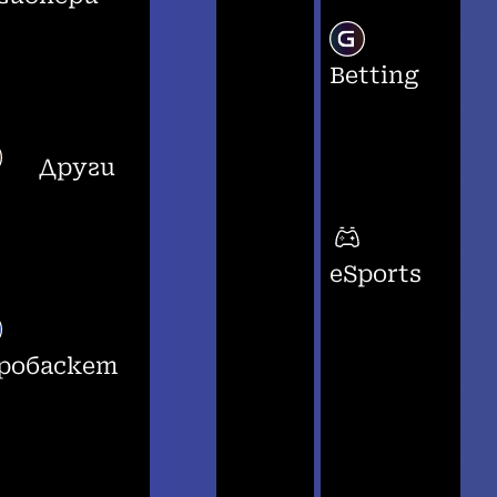
Betting
Други
eSports
робаскет