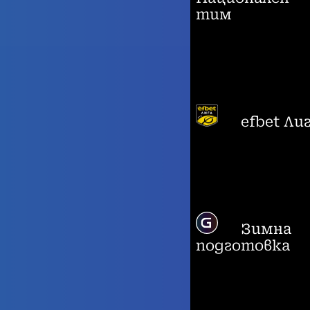
тим
efbet Ли
Зимна
подготовка