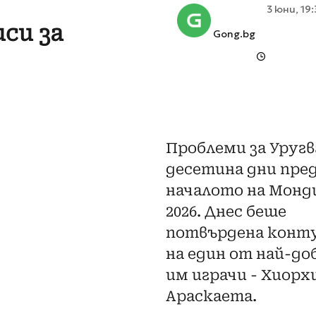
3 юни, 19
си за
Gong.bg
Проблеми за Уругв
десетина дни пре
началото на Монд
2026. Днес беше
потвърдена конт
на един от най-д
им играчи - Хиорх
Араскаета.