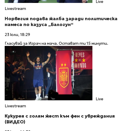
Live
Livestream
Норвегия подава жалба заради политическа
намеса по казуса „Балогун“
23 юли, 18:29
Гласувай за Играч на мача. Остават ти 15 минути.
Live
Livestream
Кукурея с голям жест към фен с увреждания
(ВИДЕО)