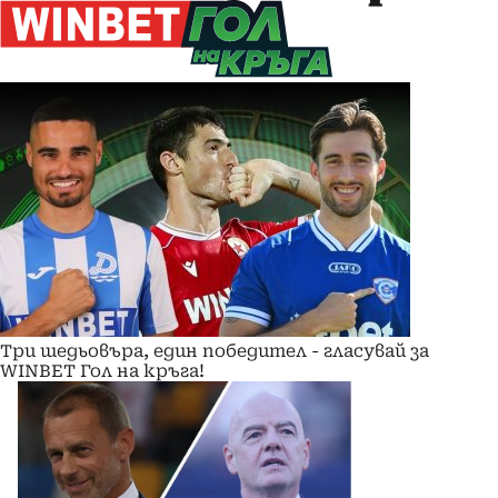
Три шедьовъра, един победител - гласувай за
WINBET Гол на кръга!