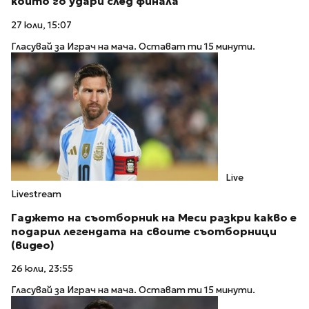
който го удари след финала
27 юли, 15:07
Гласувай за Играч на мача. Остават ти 15 минути.
Live
Livestream
Гаджето на съотборник на Меси разкри какво е
подарил легендата на своите съотборници
(видео)
26 юли, 23:55
Гласувай за Играч на мача. Остават ти 15 минути.