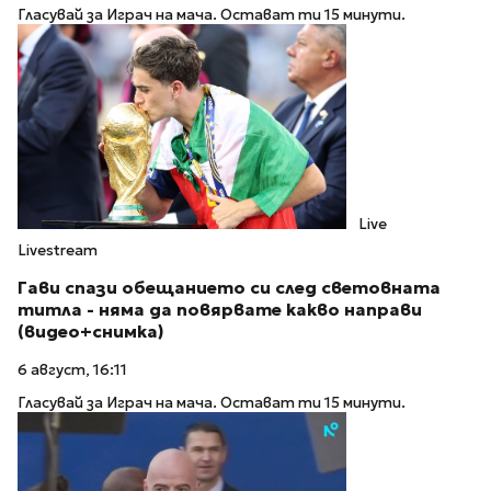
Гласувай за Играч на мача. Остават ти 15 минути.
Live
Livestream
Гави спази обещанието си след световната
титла - няма да повярвате какво направи
(видео+снимка)
6 август, 16:11
Гласувай за Играч на мача. Остават ти 15 минути.