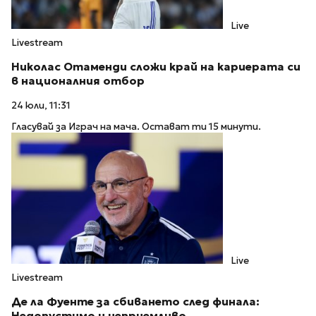
Live
Livestream
Николас Отаменди сложи край на кариерата си
в националния отбор
24 юли, 11:31
Гласувай за Играч на мача. Остават ти 15 минути.
Live
Livestream
Де ла Фуенте за сбиването след финала:
Недопустимо и неприемливо