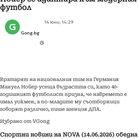
футбол
14 юни, 14:29
Gong.bg
Вратарят на националния тим на Германия
Мануел Нойер усеща възрастта си, като 40-
годишният футболист призна, че навремето е
имал уокмен, а по-младите му съотборници
говорят различно, пише агенция ДПА.
Избрано от VGong
Спортни новини на NOVA (14.06.2026) обедна