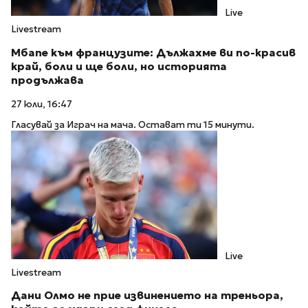
Live
Livestream
Мбапе към французите: Дължахме ви по-красив
край, боли и ще боли, но историята
продължава
27 юли, 16:47
Гласувай за Играч на мача. Остават ти 15 минути.
Live
Livestream
Дани Олмо не прие извинението на треньора,