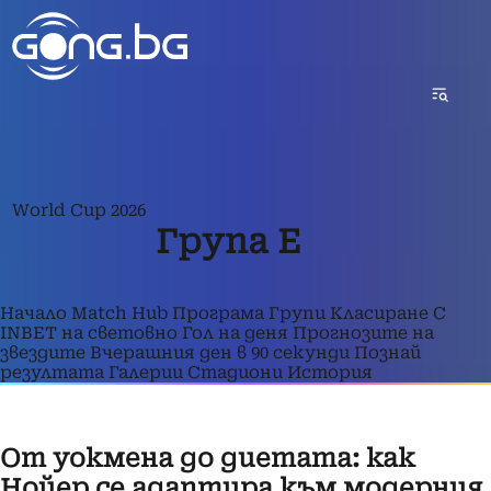
World Cup 2026
Група E
Начало
Match Hub
Програма
Групи
Класиране
С
INBET на световно
Гол на деня
Прогнозите на
звездите
Вчерашния ден в 90 секунди
Познай
резултата
Галерии
Стадиони
История
От уокмена до диетата: как
Нойер се адаптира към модерния