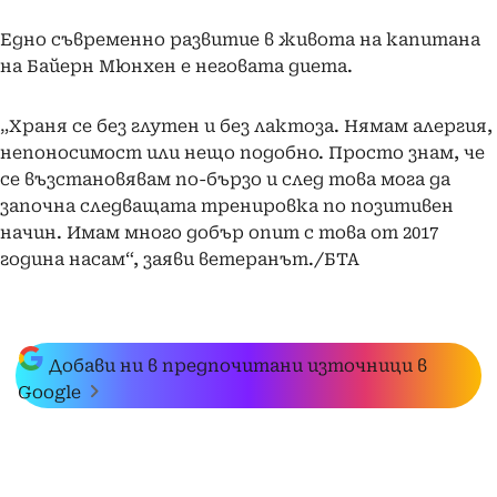
Едно съвременно развитие в живота на капитана
на Байерн Мюнхен е неговата диета.
„Храня се без глутен и без лактоза. Нямам алергия,
непоносимост или нещо подобно. Просто знам, че
се възстановявам по-бързо и след това мога да
започна следващата тренировка по позитивен
начин. Имам много добър опит с това от 2017
година насам“, заяви ветеранът./БТА
Добави ни в предпочитани източници в
Google