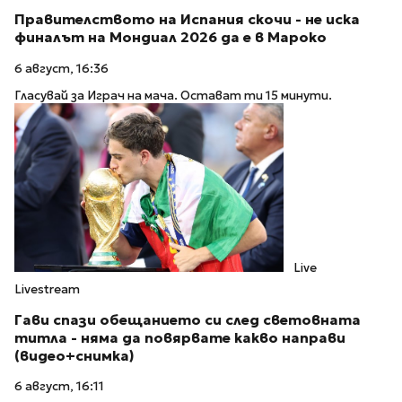
Правителството на Испания скочи - не иска
финалът на Мондиал 2026 да е в Мароко
6 август, 16:36
Гласувай за Играч на мача. Остават ти 15 минути.
Live
Livestream
Гави спази обещанието си след световната
титла - няма да повярвате какво направи
(видео+снимка)
6 август, 16:11