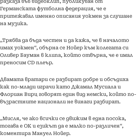
разказа във видеоклип, публикуван от
Германската футболна федерация, че е
притежавал именно описания уокмен за слушане
на музика.
„Трябва да бъда честен и да кажа, че в началото
имах уокмен“, обърна се Нойер към колегата си
Оливер Бауман в клипа, който отвърна, че е имал
преносим CD плеър.
Двамата вратари се разбират добре и обсъдиха
как по-млади играчи като Джамал Мусиала и
Флориан Вирц говорят един вид немски, който по-
възрастните национали не винаги разбират.
„Мисля, че ако всички се движим в една посока,
тогава е ОК и езикът да е малко по-различен“,
коментира Мануел Нойер.