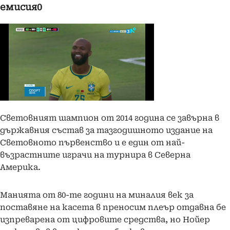
емисия0
Световният шампион от 2014 година се завърна в
държавния състав за тазгодишното издание на
Световното първенство и е един от най-
възрастните играчи на турнира в Северна
Америка.
Манията от 80-те години на миналия век за
поставяне на касета в преносим плеър отдавна бе
изпреварена от цифровите средства, но Нойер