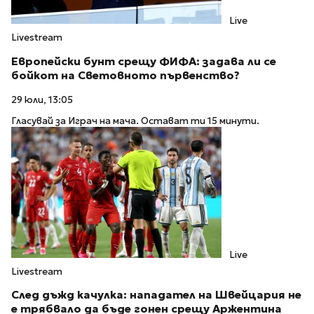
Live
Livestream
Европейски бунт срещу ФИФА: задава ли се
бойкот на Световното първенство?
29 юли, 13:05
Гласувай за Играч на мача. Остават ти 15 минути.
Live
Livestream
След дъжд качулка: нападател на Швейцария не
е трябвало да бъде гонен срещу Аржентина