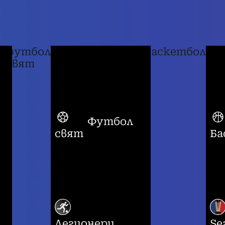
футбол
баскетбол
свят
Футбол
свят
Ба
Легионери
Se