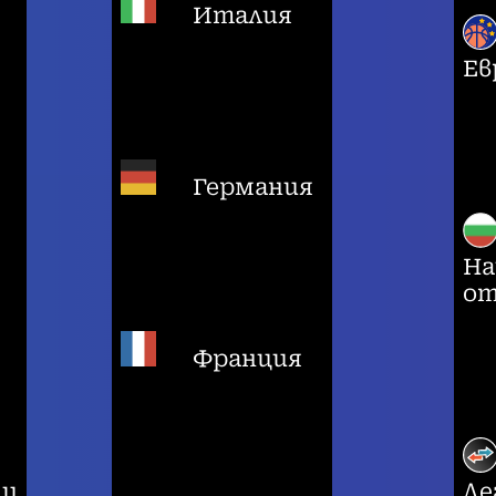
Италия
Ев
Германия
На
от
Франция
ци
Ле