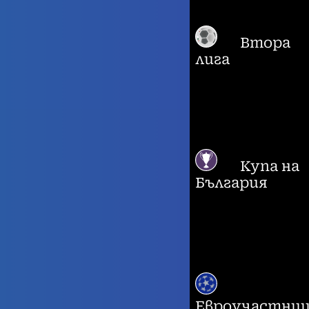
Втора
лига
Купа на
България
Евроучастни