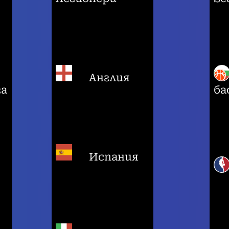
Англия
га
ба
Испания