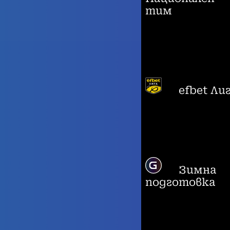
тим
efbet Ли
Зимна
подготовка