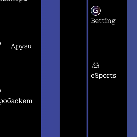
Betting
Други
eSports
робаскет