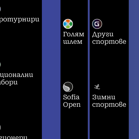
ротурнири
Голям
Други
шлем
спортове
ционални
бори
Sofia
Зимни
Open
спортове
гионери