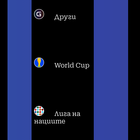
Други
World Cup
Лига на
нациите