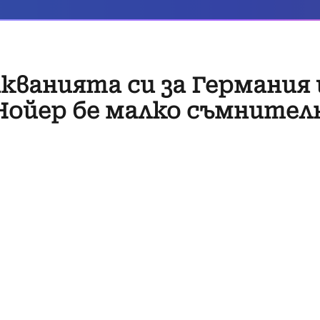
кванията си за Германия и
Нойер бе малко съмнител