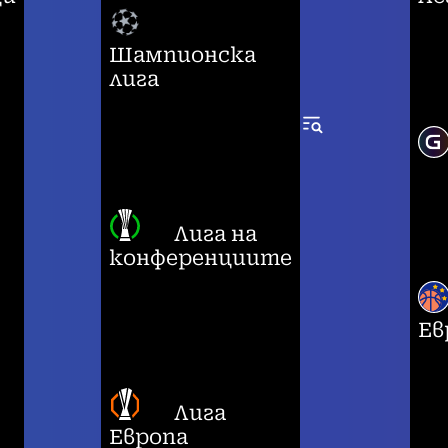
Шампионска
лига
Лига на
конференциите
Ев
Лига
Европа