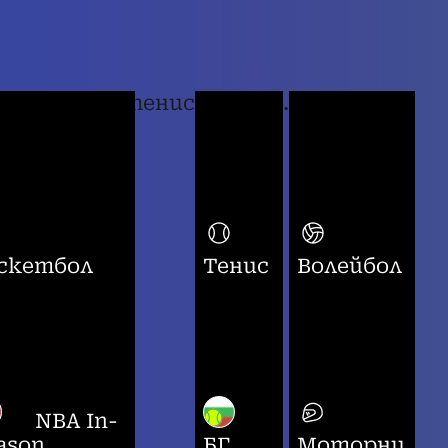
тенис
...
скетбол
Тенис
Волейбол
NBA In-
ason
БГ
Моторни