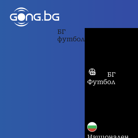
БГ
футбол
БГ
Футбол
Национален