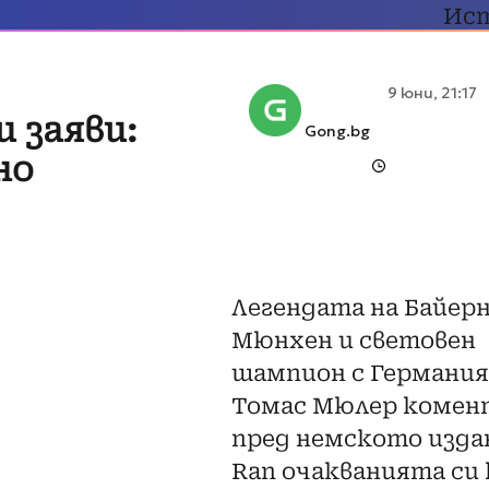
Ис
9 юни, 21:17
 заяви:
Gong.bg
но
Легендата на Байер
Мюнхен и световен
шампион с Германия
Томас Мюлер комен
пред немското изда
Ran очакванията си