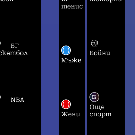
тенис
БГ
скетбол
Бойни
Мъже
NBA
Още
Жени
спорт