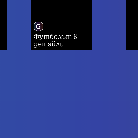
Футболът в
детайли