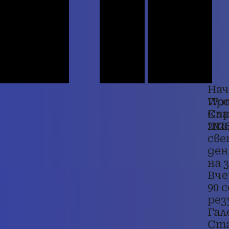
Нач
Wor
Про
Cu
Кла
202
INB
све
ден
на 
Вче
90 
ре
Гал
Ст