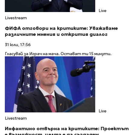
Live
Livestream
ФИФА отговори на критиките: Уважаваме
различните мнения и открития диалог
31 юли, 17:56
Гласувай за Играч на мача. Остават ти 15 минути.
Live
Livestream
Инфантино отвърна на критиките: Проектът
е възможност, целта е да създадем