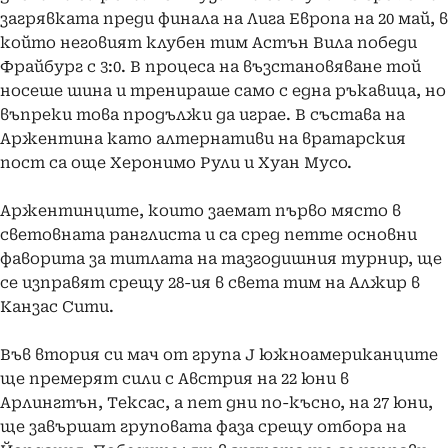
загрявката преди финала на Лига Европа на 20 май, в
който неговият клубен тим Астън Вила победи
Фрайбург с 3:0. В процеса на възстановяване той
носеше шина и тренираше само с една ръкавица, но
въпреки това продължи да играе. В състава на
Аржентина като алтернативи на вратарския
пост са още Херонимо Рули и Хуан Мусо.
Аржентинците, които заемат първо място в
световната ранглиста и са сред петте основни
фаворита за титлата на тазгодишния турнир, ще
се изправят срещу 28-ия в света тим на Алжир в
Канзас Сити.
Във втория си мач от група J южноамериканците
ще премерят сили с Австрия на 22 юни в
Арлингтън, Тексас, а пет дни по-късно, на 27 юни,
ще завършат груповата фаза срещу отбора на