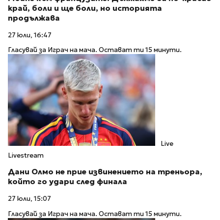
край, боли и ще боли, но историята
продължава
27 юли, 16:47
Гласувай за Играч на мача. Остават ти 15 минути.
Live
Livestream
Дани Олмо не прие извинението на треньора,
който го удари след финала
27 юли, 15:07
Гласувай за Играч на мача. Остават ти 15 минути.