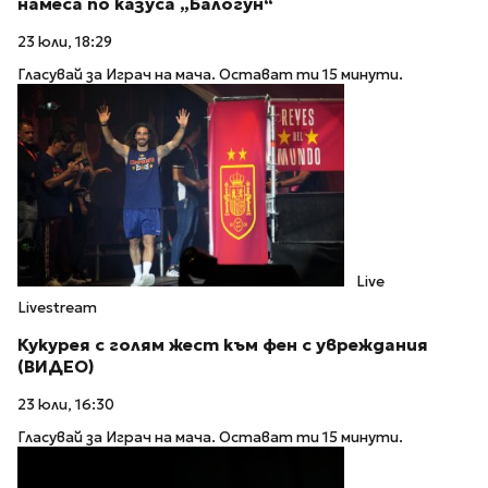
намеса по казуса „Балогун“
23 юли, 18:29
Гласувай за Играч на мача. Остават ти 15 минути.
Live
Livestream
Кукурея с голям жест към фен с увреждания
(ВИДЕО)
23 юли, 16:30
Гласувай за Играч на мача. Остават ти 15 минути.