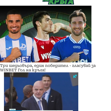
Три шедьовъра, един победител - гласувай за
WINBET Гол на кръга!