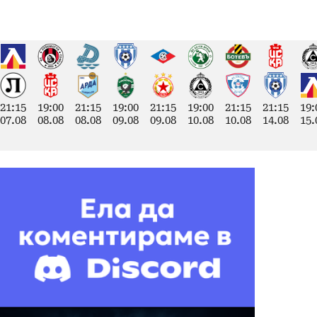
21:15
19:00
21:15
19:00
21:15
19:00
21:15
21:15
19:
07.08
08.08
08.08
09.08
09.08
10.08
10.08
14.08
15.