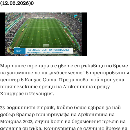
(12.06.2026)0
Мартинес тренира и с двете си ръкавици по време
на заниманието на „албиселесте“ в тренировъчния
център в Канзас Сити. Преди това той пропусна
приятелските срещи на Аржентина срещу
Хондурас и Исландия.
33-годишният страж, който беше избран за най-
добър вратар при триумфа на Аржентина на
Мондиал 2022, счупи кост на безименния пръст на
дясната си ръка. Контузията се случи по време на