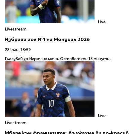
Live
Livestream
Избраха гол №1 на Мондиал 2026
28 юли, 13:59
Гласувай за Играч на мача. Остават ти 15 минути.
Live
Livestream
Мбапе към французите: Дължахме ви по-красив