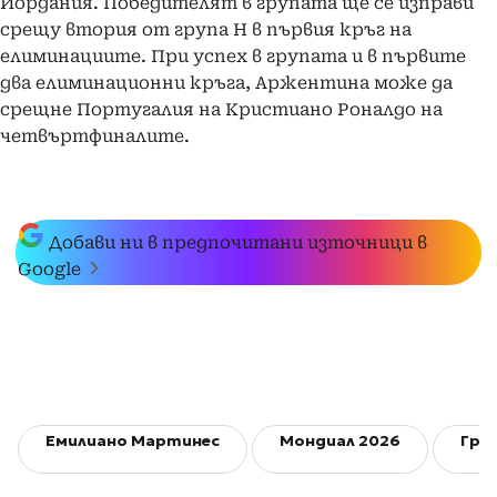
Йордания. Победителят в групата ще се изправи
срещу втория от група H в първия кръг на
елиминациите. При успех в групата и в първите
два елиминационни кръга, Аржентина може да
срещне Португалия на Кристиано Роналдо на
четвъртфиналите.
Добави ни в предпочитани източници в
Google
Емилиано Мартинес
Мондиал 2026
Гру