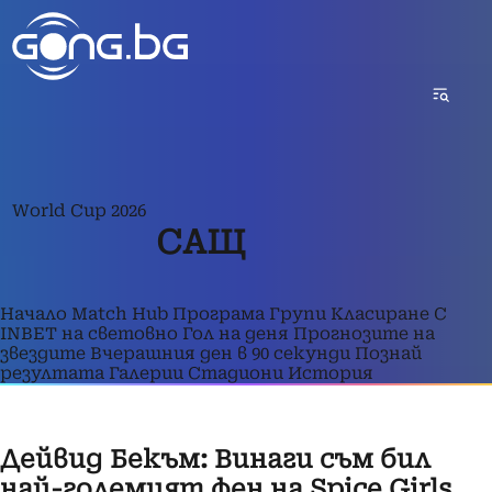
World Cup 2026
САЩ
Начало
Match Hub
Програма
Групи
Класиране
С
INBET на световно
Гол на деня
Прогнозите на
звездите
Вчерашния ден в 90 секунди
Познай
резултата
Галерии
Стадиони
История
Дейвид Бекъм: Винаги съм бил
най-големият фен на Spice Girls