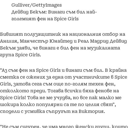
Gulliver/GettyImages
Дейвид Бекъм: Винаги съм бил най-
големият фен на Spice Girls
Бившият полузащитник на националния отбор на
Англия, Манчестър Юнайтед и Реал Мадрид Дейвид
Бекъм заяви, че винаги е бил фен на музикалната
група Spice Girls.
"Аз съм фен на Spice Girls и винаги съм бил. В крайна
сметка се ожених за една от участничките в Spice
Girls, затова сега съм още по-голям техен фен,
отколкото преди. Тогава всички бяха фенове на
Spice Girls! Това не ме учудва, но все пак малко ме
шокира колко популярни са те по целия свят",
сподели с усмивка съпругът на Виктория.
"Не съм сигурен, че има много женски групи, които