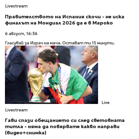
Livestream
Правителството на Испания скочи - не иска
финалът на Мондиал 2026 да е в Мароко
6 август, 16:36
Гласувай за Играч на мача. Остават ти 15 минути.
Live
Livestream
Гави спази обещанието си след световната
титла - няма да повярвате какво направи
(видео+снимка)