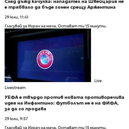
След дъжд качулка: нападател на Швейцария не
е трябвало да бъде гонен срещу Аржентина
29 юли, 11:41
Гласувай за Играч на мача. Остават ти 15 минути.
Live
Livestream
УЕФА е твърдо против новата противоречива
идея на Инфантино: Футболът не е на ФИФА,
за да го продава
29 юли, 9:57
Гласувай за Играч на мача. Остават ти 15 минути.