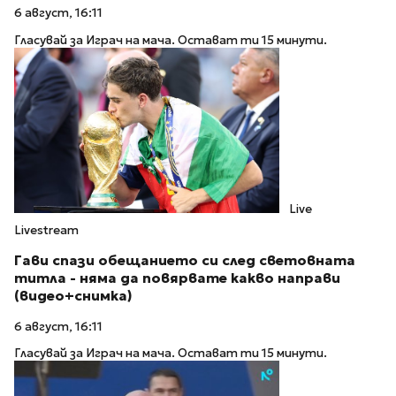
6 август, 16:11
Гласувай за Играч на мача. Остават ти 15 минути.
Live
Livestream
Гави спази обещанието си след световната
титла - няма да повярвате какво направи
(видео+снимка)
6 август, 16:11
Гласувай за Играч на мача. Остават ти 15 минути.