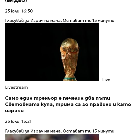
(ВИДЕО)
23 юли, 16:30
Гласувай за Играч на мача. Остават ти 15 минути.
Live
Livestream
Само един треньор е печелил два пъти
Световната купа, трима са го правили и като
играчи
23 юли, 15:21
Гласувай за Играч на мача. Остават ти 15 минути.