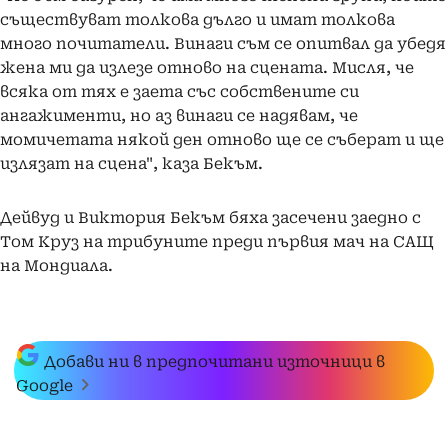
съществуват толкова дълго и имат толкова
много почитатели. Винаги съм се опитвал да убедя
жена ми да излезе отново на сцената. Мисля, че
всяка от тях е заета със собствените си
ангажименти, но аз винаги се надявам, че
момичетата някой ден отново ще се съберат и ще
излязат на сцена", каза Бекъм.
Дейвуд и Виктория Бекъм бяха засечени заедно с
Том Круз на трибуните преди първия мач на САЩ
на Мондиала.
Добави ни в предпочитани източници в
Google