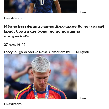
Live
Livestream
Мбапе към французите: Дължахме ви по-красив
край, боли и ще боли, но историята
продължава
27 юли, 16:47
Гласувай за Играч на мача. Остават ти 15 минути.
Live
Livestream