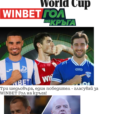
World Cup
Три шедьовъра, един победител - гласувай за
WINBET Гол на кръга!