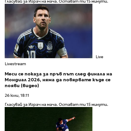
Гласувай за Играч на мача. Остават ти 15 минути.
Live
Livestream
Меси се показа за пръв път след финала на
Мондиал 2026, няма да повярвате къде се
появи (видео)
26 юли, 18:11
Гласувай за Играч на мача. Остават ти 15 минути.