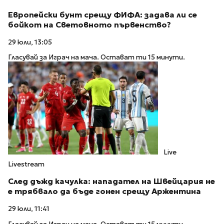
Европейски бунт срещу ФИФА: задава ли се
бойкот на Световното първенство?
29 юли, 13:05
Гласувай за Играч на мача. Остават ти 15 минути.
Live
Livestream
След дъжд качулка: нападател на Швейцария не
е трябвало да бъде гонен срещу Аржентина
29 юли, 11:41