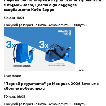
Инфантино отвърна на критиките: Проектът
е възможност, целта е да създадем
следващото Кабо Верде
30 юли, 18:21
Гласувай за Играч на мача. Остават ти 15 минути.
Live
Livestream
"Познай резултата" за Мондиал 2026 вече има
своите победители
30 юли, 16:08
Гласувай за Играч на мача. Остават ти 15 минути.