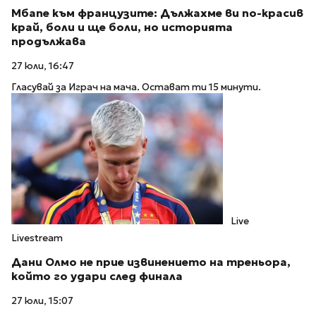
Мбапе към французите: Дължахме ви по-красив
край, боли и ще боли, но историята
продължава
27 юли, 16:47
Гласувай за Играч на мача. Остават ти 15 минути.
Live
Livestream
Дани Олмо не прие извинението на треньора,
който го удари след финала
27 юли, 15:07