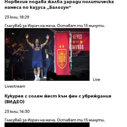
Норвегия подава жалба заради политическа
намеса по казуса „Балогун“
23 юли, 18:29
Гласувай за Играч на мача. Остават ти 15 минути.
Live
Livestream
Кукурея с голям жест към фен с увреждания
(ВИДЕО)
23 юли, 16:30
Гласувай за Играч на мача. Остават ти 15 минути.