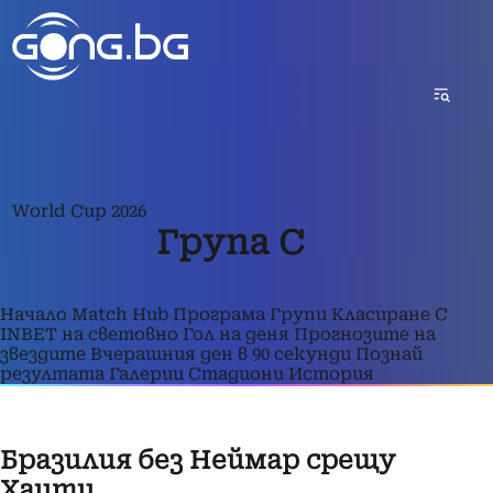
World Cup 2026
Група C
Начало
Match Hub
Програма
Групи
Класиране
С
INBET на световно
Гол на деня
Прогнозите на
звездите
Вчерашния ден в 90 секунди
Познай
резултата
Галерии
Стадиони
История
Бразилия без Неймар срещу
Хаити