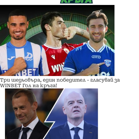
Три шедьовъра, един победител - гласувай за
WINBET Гол на кръга!