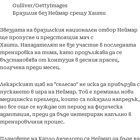
Gulliver/GettyImages
Бразилия без Неймар срещу Хаити
Звездата на бразилския национален отбор Неймар
ще пропусне и предстоящия мач с
Хаити. Нападателят не взе участие в последната
тренировка на тима, като продължава да се
възстановява от контузия в десния прасец,
получена преди месец.
Лекарският щаб на "селесао" не иска да прибързва с
пускането в игра на Неймар. Той е преминал нови
медицински прегледи, които са показали напредък,
но все още се нуждае от период на физическа
адаптация, преди да бъде интегриран напълно в
тренировъчния процес.
Плановете на Карло Анчелоти са Неймар да бъде на