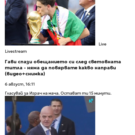
Live
Livestream
Гави спази обещанието си след световната
титла - няма да повярвате какво направи
(видео+снимка)
6 август, 16:11
Гласувай за Играч на мача. Остават ти 15 минути.