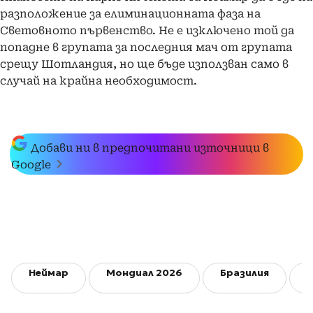
разположение за елиминационната фаза на
Световното първенство. Не е изключено той да
попадне в групата за последния мач от групата
срещу Шотландия, но ще бъде използван само в
случай на крайна необходимост.
Добави ни в предпочитани източници в
Google
Неймар
Мондиал 2026
Бразилия
Г