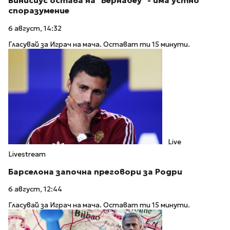
Винисиус остава на "Бернабеу" - има устно
споразумение
6 август, 14:32
Гласувай за Играч на мача. Остават ти 15 минути.
Live
Livestream
Барселона започна преговори за Родри
6 август, 12:44
Гласувай за Играч на мача. Остават ти 15 минути.