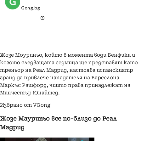
Gong.bg
Жозе Моуриньо, който в момента води Бенфика и
когото следващата седмица ще представят като
треньор на Реал Мадрид, настоява испанскиятр
гранд да привлече нападателя на Барселона
Маркъс Рашфорд, чиито права принадлежат на
Манчестър Юнайтед.
Избрано от VGong
Жозе Мауриньо все по-близо до Реал
Мадрид