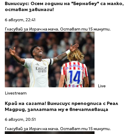
Винисиус: Осем години на "Бернабеу" са малко,
оставам завинаги!
6 август, 22:41
Гласувай за Играч на мача. Остават ти 15 минути.
Live
Livestream
Край на сагата! Винисиус преподписа с Реал
Мадрид, заплатата му е впечатляваща
6 август, 20:51
Гласувай за Играч на мача. Остават ти 15 минути.