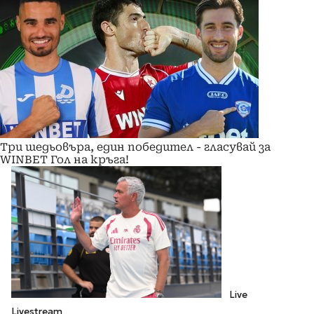
Три шедьовъра, един победител - гласувай за
WINBET Гол на кръга!
Live
Livestream