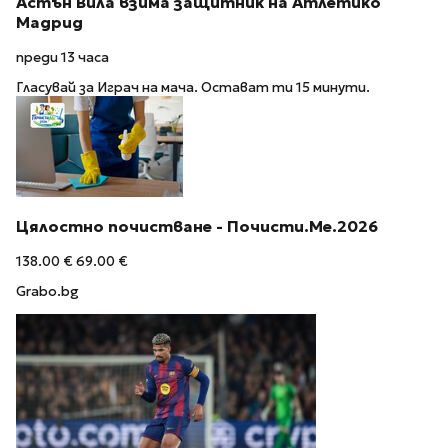
Астън Вила взима защитник на Атлетико
Мадрид
преди 13 часа
Гласувай за Играч на мача. Остават ти 15 минути.
Цялостно почистване - Почисти.Ме.2026
138.00 €
69.00 €
Grabo.bg