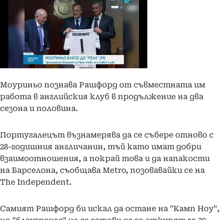
Моуриньо познава Рашфорд от съвместната им
работа в английския клуб в продължение на два
сезона и половина.
Португалецът възнамерява да се събере отново с
28-годишния англичанин, тъй като имат добри
взаимоотношения, а покрай това и да напакости
на Барселона, съобщава Metro, позовавайки се на
The Independent.
Самият Рашфорд би искал да остане на "Камп Ноу",