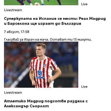
Live
Livestream
Суперкупата на Испания се мести: Реал Мадрид
и Барселона ще играят до България
7 август, 17:58
Гласувай за Играч на мача. Остават ти 15 минути.
Live
Livestream
Атлетико Мадрид подготвя раздяла с
Александър Сьорлот