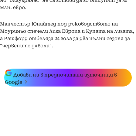
но "блаугранас" не са готови да го откупят за 30
млн. евро.
Манчестър Юнайтед под ръководството на
Моуриньо спечели Лига Европа и Купата на лигата,
а Рашфорд отбеляза 24 гола за два пълни сезона за
"червените дяволи".
Добави ни в предпочитани източници в
Google