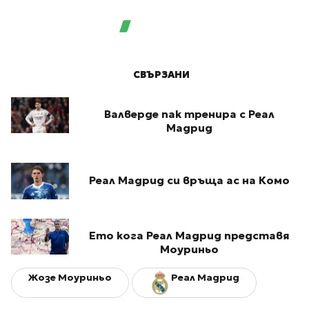
СВЪРЗАНИ
Валверде пак тренира с Реал
Мадрид
Реал Мадрид си връща ас на Комо
Ето кога Реал Мадрид представя
Моуриньо
Жозе Моуриньо
Реал Мадрид