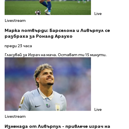
Live
Livestream
Марка потвърди: Барселона и Ливърпул се
разбраха за Роналд Араухо
преди 23 часа
Гласувай за Играч на мача. Остават ти 15 минути.
Live
Livestream
Изненада от Ливърпул - привлече играч на