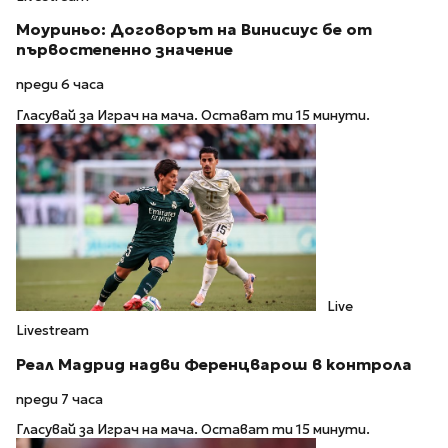
Моуриньо: Договорът на Винисиус бе от
първостепенно значение
преди 6 часа
Гласувай за Играч на мача. Остават ти 15 минути.
Live
Livestream
Реал Мадрид надви Ференцварош в контрола
преди 7 часа
Гласувай за Играч на мача. Остават ти 15 минути.