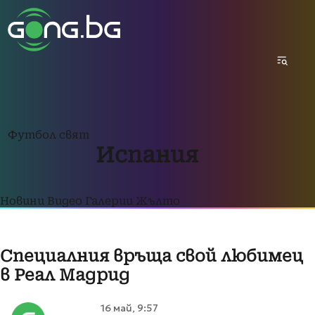
Футбол свят
Испания
Новини
Видео
Галерии
Жълто
Специалния връща свой любимец
в Реал Мадрид
16 май, 9:57