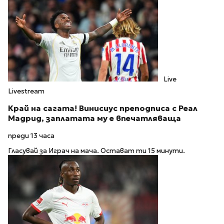
Live
Livestream
Край на сагата! Винисиус преподписа с Реал
Мадрид, заплатата му е впечатляваща
преди 13 часа
Гласувай за Играч на мача. Остават ти 15 минути.