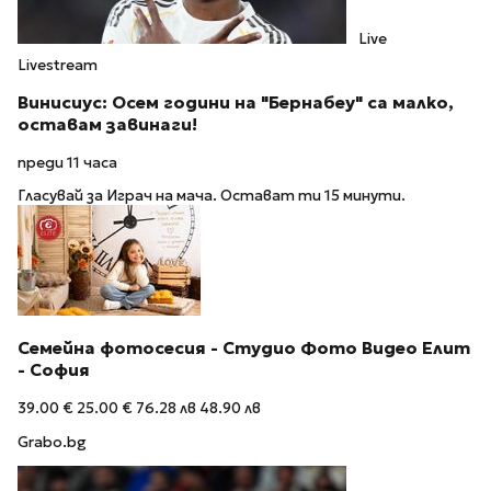
Live
Livestream
Винисиус: Осем години на "Бернабеу" са малко,
оставам завинаги!
преди 11 часа
Гласувай за Играч на мача. Остават ти 15 минути.
Семейна фотосесия - Студио Фото Видео Елит
- София
39.00 €
25.00 €
76.28 лв
48.90 лв
Grabo.bg