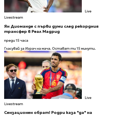
Live
Livestream
Ян Диоманде с първи думи след рекордния
трансфер в Реал Мадрид
преди 15 часа
Гласувай за Играч на мача. Остават ти 15 минути.
Live
Livestream
Сензационен обрат! Родри каза "да" на