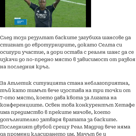
След този резултат баските загубиха шансове да
стигнат до евротурнирите, докато Селта си
осигури участие, а дори остава с реален шанс да се
изкачи до по-предно място в зависимост от развоя
на последния кръг.
За Атлетик ситуацията стана неблагоприятна,
тъй като тимът вече изостава на три точки от
7-ото място, което дава квота за Лигата на
конференциите. Освен това конкурентът Хетафе
има предимство в преките мачове, което
допълнително затваря вратата за баските.
Последният двубой срещу Реал Мадрид вече няма
да промени класирането им. Мачът бе и