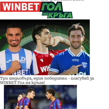
Три шедьовъра, един победител - гласувай за
WINBET Гол на кръга!