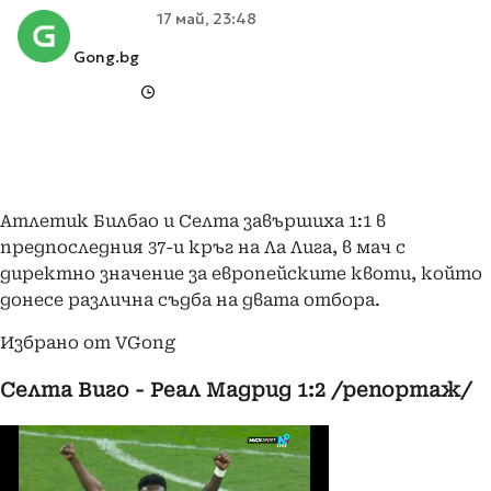
17 май, 23:48
Gong.bg
Атлетик Билбао и Селта завършиха 1:1 в
предпоследния 37-и кръг на Ла Лига, в мач с
директно значение за европейските квоти, който
донесе различна съдба на двата отбора.
Избрано от VGong
Селта Виго - Реал Мадрид 1:2 /репортаж/