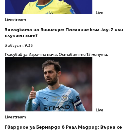
Live
Livestream
Загадката на Винисиус: Послание към Jay-Z или
случаен хит?
3 август, 9:33
Гласувай за Играч на мача. Остават ти 15 минути.
Live
Livestream
Гвардиол за Бернардо в Реал Мадрид: Върна се