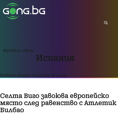
Футбол свят
Испания
Новини
Видео
Галерии
Жълто
Селта Виго завоюва европейско
място след равенство с Атлетик
Билбао