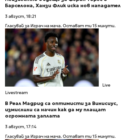
Барселона, Ханзи Флик иска нов нападател
3 август, 18:21
Гласувай за Играч на мача. Остават ти 15 минути.
Live
Livestream
В Реал Мадрид са оптимисти за Винисиус,
измислили са начин как да му плащат
огромната заплата
3 август, 17:14
Гласувай за Играч на мача. Остават ти 15 минути.