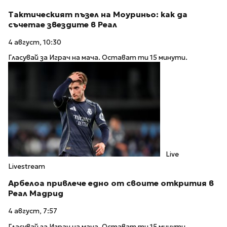
Тактическият пъзел на Моуриньо: как да
съчетае звездите в Реал
4 август, 10:30
Гласувай за Играч на мача. Остават ти 15 минути.
Live
Livestream
Арбелоа привлече едно от своите открития в
Реал Мадрид
4 август, 7:57
Гласувай за Играч на мача. Остават ти 15 минути.