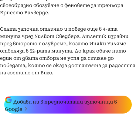
своеобразно сбогуване с феновете за треньора
Ернесто Валверде.
Селта започна отлично и поведе още в 4-ата
минута чрез Уилйот Сведберг. Атлетик изравни
през второто полувреме, когато Иняки Уилямс
отбеляза в 52-рата минута. До края обаче нито
един от двата отбора не успя да стигне до
победата, която се оказа достатъчна за радостта
на гостите от Виго.
Добави ни в предпочитани източници в
Google