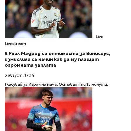
Live
Livestream
В Реал Мадрид са оптимисти за Винисиус,
измислили са начин как да му плащат
огромната заплата
3 август, 17:14
Гласувай за Играч на мача. Остават ти 15 минути.