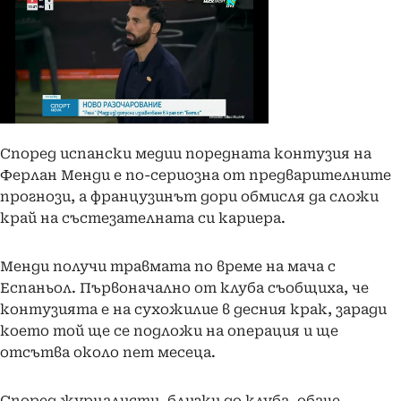
Според испански медии поредната контузия на
Ферлан Менди е по-сериозна от предварителните
прогнози, а французинът дори обмисля да сложи
край на състезателната си кариера.
Менди получи травмата по време на мача с
Еспаньол. Първоначално от клуба съобщиха, че
контузията е на сухожилие в десния крак, заради
което той ще се подложи на операция и ще
отсътва около пет месеца.
Според журналисти, близки до клуба, обаче