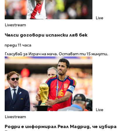
Live
Livestream
Челси договори испански ляв бек
преди 11 часа
Гласувай за Играч на мача. Остават ти 15 минути.
Live
Livestream
Родри е информирал Реал Мадрид, че избира