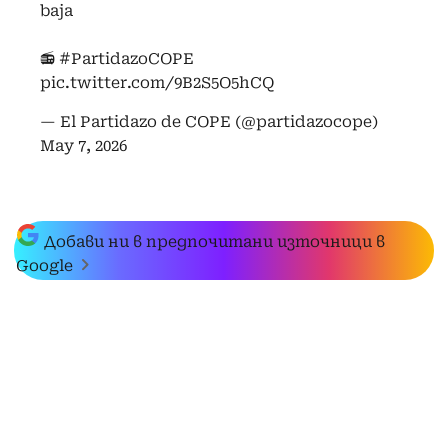
baja
📻
#PartidazoCOPE
pic.twitter.com/9B2S5O5hCQ
— El Partidazo de COPE (@partidazocope)
May 7, 2026
Добави ни в предпочитани източници в
Google