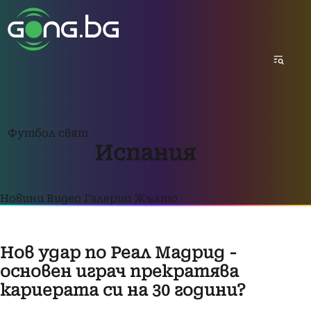
Футбол свят
Испания
Новини
Видео
Галерии
Жълто
Нов удар по Реал Мадрид -
основен играч прекратява
кариерата си на 30 години?