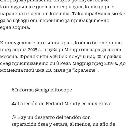
контузията е доста по-сериозна, като дори е
наранена и част от костта. Така травмата може
да го извади от терените за приблизително
една година.
Контузията е на същия крак, който бе опериран
през април 2025 г. и извади Менди от игра за шест
месеца. Френският ляв бек получи над 20 травми
след пристигането си в Реал Мадрид през 2019 г. До
момента той има 210 мача за "кралете".
🎙️ Informa
@miguelitocope
🚑 La lesión de Ferland Mendy es muy grave
😖 Hay un desgarro del tendón con
separación ósea y estará, al menos, un año de