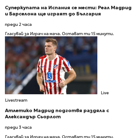
Суперкупата на Испания се мести: Реал Мадрид
и Барселона ще играят до България
преди 2 часа
Гласувай за Играч на мача. Остават ти 15 минути.
Live
Livestream
Атлетико Мадрид подготвя раздяла с
Александър Сьорлот
преди 3 часа
Гласувай за Играч на мача. Остават ти 15 минути.