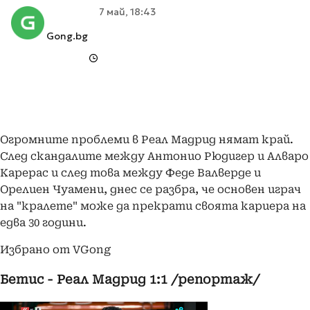
7 май, 18:43
Gong.bg
Огромните проблеми в Реал Мадрид нямат край.
След скандалите между Антонио Рюдигер и Алваро
Карерас и след това между Феде Валверде и
Орелиен Чуамени, днес се разбра, че основен играч
на "кралете" може да прекрати своята кариера на
едва 30 години.
Избрано от VGong
Бетис - Реал Мадрид 1:1 /репортаж/