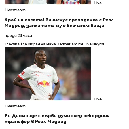
Live
Livestream
Край на сагата! Винисиус преподписа с Реал
Мадрид, заплатата му е впечатляваща
преди 23 часа
Гласувай за Играч на мача. Остават ти 15 минути.
Live
Livestream
Ян Диоманде с първи думи след рекордния
трансфер в Реал Мадрид