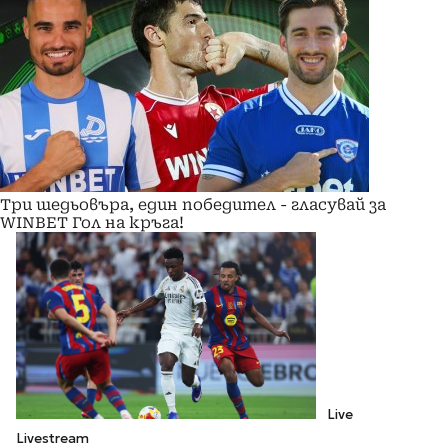
Три шедьовъра, един победител - гласувай за
WINBET Гол на кръга!
Live
Livestream