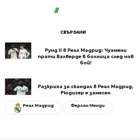
СВЪРЗАНИ
Рунд II в Реал Мадрид: Чуамени
прати Валверде в болница след нов
бой!
Разкриха за скандал в Реал Мадрид,
Рюдигер е замесен
Реал Мадрид
Ферлан Менди