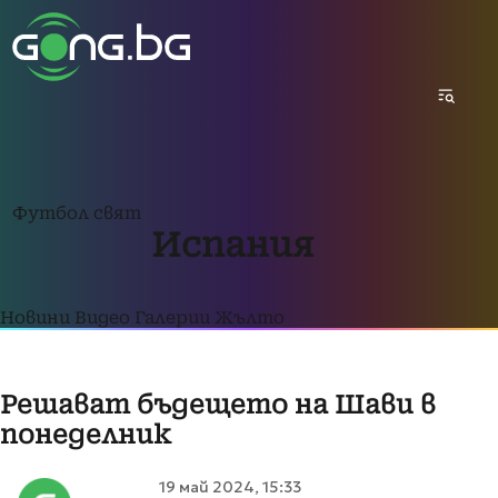
Футбол свят
Испания
Новини
Видео
Галерии
Жълто
Решават бъдещето на Шави в
понеделник
19 май 2024, 15:33