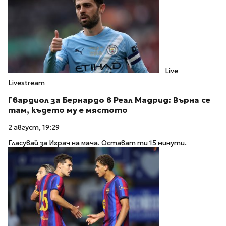
Live
Livestream
Гвардиол за Бернардо в Реал Мадрид: Върна се
там, където му е мястото
2 август, 19:29
Гласувай за Играч на мача. Остават ти 15 минути.