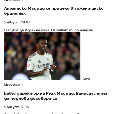
Атлетико Мадрид се прицели в аржентински
бранител
5 август, 18:04
Гласувай за Играч на мача. Остават ти 15 минути.
Live
Livestream
Бивш директор на Реал Мадрид: Винисиус няма
да поднови договора си
5 август, 9:06