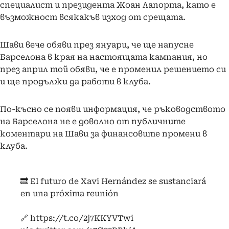
специалист и президента Жоан Лапорта, като е
възможност всякакъв изход от срещата.
Шави вече обяви през януари, че ще напусне
Барселона в края на настоящата кампания, но
през април той обяви, че е променил решението си
и ще продължи да работи в клуба.
По-късно се появи информация, че ръководството
на Барселона не е доволно от публичните
коментари на Шави за финансовите промени в
клуба.
🔜 El futuro de Xavi Hernández se sustanciará
en una próxima reunión
🔗
https://t.co/2j7KKYVTwi