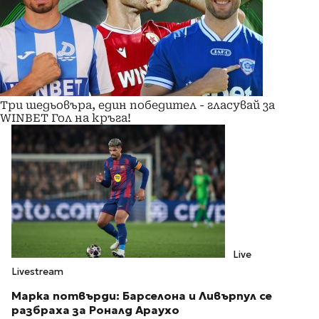
Три шедьовъра, един победител - гласувай за
WINBET Гол на кръга!
Live
Livestream
Марка потвърди: Барселона и Ливърпул се
разбраха за Роналд Араухо