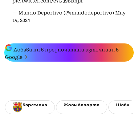
pic.twitter.com/e7G39BBhjA
— Mundo Deportivo (@mundodeportivo)
May
19, 2024
Добави ни в предпочитани източници в
Google
Барселона
Жоан Лапорта
Шави