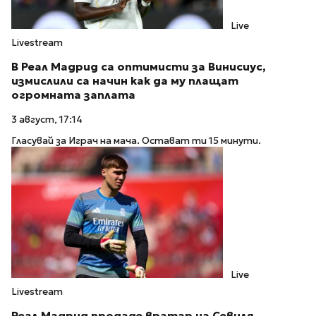
Live
Livestream
В Реал Мадрид са оптимисти за Винисиус,
измислили са начин как да му плащат
огромната заплата
3 август, 17:14
Гласувай за Играч на мача. Остават ти 15 минути.
Live
Livestream
Реал Мадрид продаде вратар на Севиля