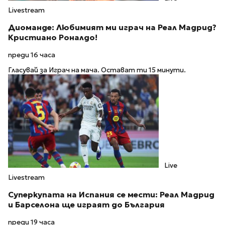
Livestream
Диоманде: Любимият ми играч на Реал Мадрид?
Кристиано Роналдо!
преди 16 часа
Гласувай за Играч на мача. Остават ти 15 минути.
Live
Livestream
Суперкупата на Испания се мести: Реал Мадрид
и Барселона ще играят до България
преди 19 часа