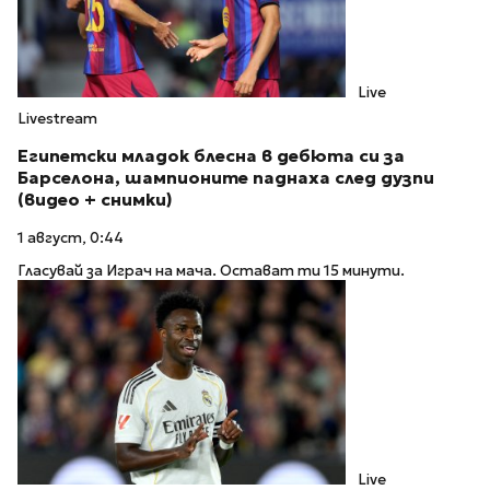
Live
Livestream
Египетски младок блесна в дебюта си за
Барселона, шампионите паднаха след дузпи
(видео + снимки)
1 август, 0:44
Гласувай за Играч на мача. Остават ти 15 минути.
Live