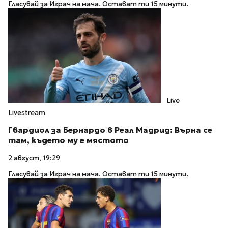
Гласувай за Играч на мача. Остават ти 15 минути.
Live
Livestream
Гвардиол за Бернардо в Реал Мадрид: Върна се
там, където му е мястото
2 август, 19:29
Гласувай за Играч на мача. Остават ти 15 минути.