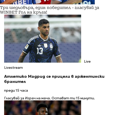
Три шедьовъра, един победител - гласувай за
WINBET Гол на кръга!
Live
Livestream
Атлетико Мадрид се прицели в аржентински
бранител
преди 15 часа
Гласувай за Играч на мача. Остават ти 15 минути.