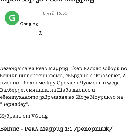
8 май, 16:55
Gong.bg
Легендата на Реал Мадрид Икер Касияс говори по
всички интересни теми, свързани с "кралете", А
именно - боят между Орелиен Чуамени и Феде
Валверде, смяната на Шаби Алонсо и
евентуалното завръщане на Жозе Моуриньо на
"Бернабеу".
Избрано от VGong
Бетис - Реал Мадрид 1:1 /репортаж/