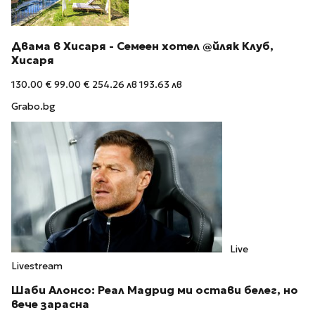
Двама в Хисаря - Семеен хотел @йляк Клуб,
Хисаря
130.00 €
99.00 €
254.26 лв
193.63 лв
Grabo.bg
Live
Livestream
Шаби Алонсо: Реал Мадрид ми остави белег, но
вече зарасна