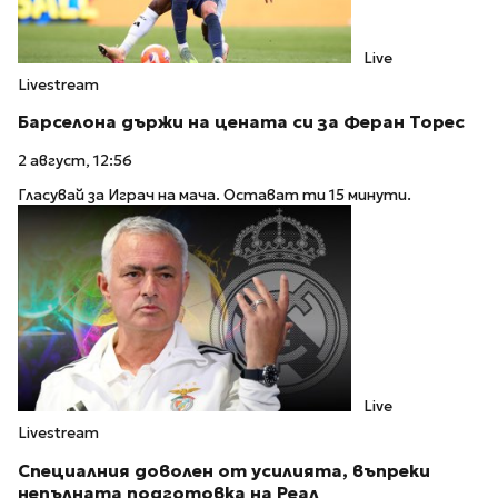
Live
Livestream
Барселона държи на цената си за Феран Торес
2 август, 12:56
Гласувай за Играч на мача. Остават ти 15 минути.
Live
Livestream
Специалния доволен от усилията, въпреки
непълната подготовка на Реал