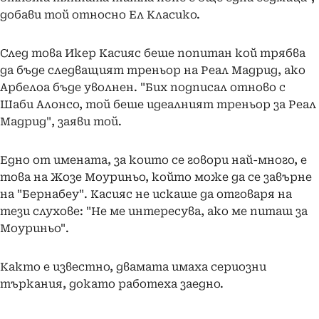
добави той относно Ел Класико.
След това Икер Касияс беше попитан кой трябва
да бъде следващият треньор на Реал Мадрид, ако
Арбелоа бъде уволнен. "Бих подписал отново с
Шаби Алонсо, той беше идеалният треньор за Реал
Мадрид", заяви той.
Едно от имената, за които се говори най-много, е
това на Жозе Моуриньо, който може да се завърне
на "Бернабеу". Касияс не искаше да отговаря на
тези слухове: "Не ме интересува, ако ме питаш за
Моуриньо".
Както е известно, двамата имаха сериозни
търкания, докато работеха заедно.