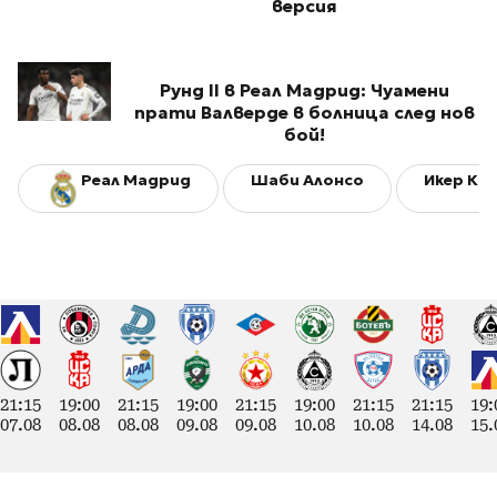
версия
Рунд II в Реал Мадрид: Чуамени
прати Валверде в болница след нов
бой!
Реал Мадрид
Шаби Алонсо
Икер Ка
21:15
19:00
21:15
19:00
21:15
19:00
21:15
21:15
19:
07.08
08.08
08.08
09.08
09.08
10.08
10.08
14.08
15.