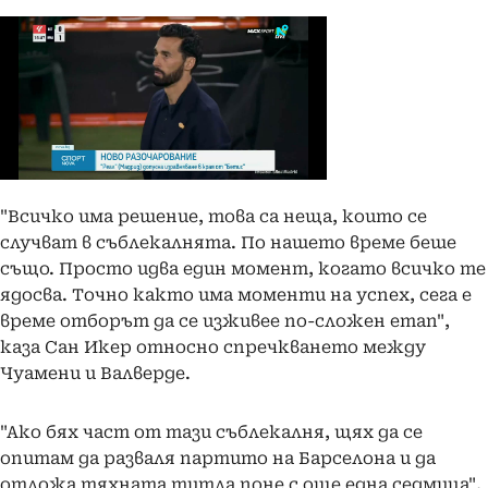
"Всичко има решение, това са неща, които се
случват в съблекалнята. По нашето време беше
също. Просто идва един момент, когато всичко те
ядосва. Точно както има моменти на успех, сега е
време отборът да се изживее по-сложен етап",
каза Сан Икер относно спречкването между
Чуамени и Валверде.
"Ако бях част от тази съблекалня, щях да се
опитам да разваля партито на Барселона и да
отложа тяхната титла поне с още една седмица",