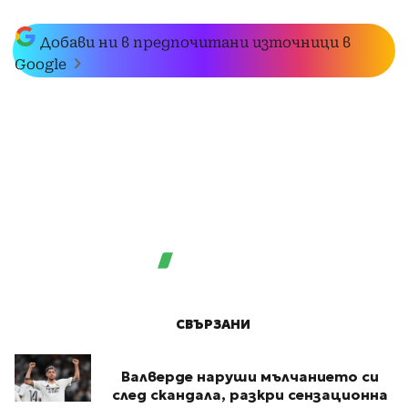
Добави ни в предпочитани източници в
Google
СВЪРЗАНИ
Валверде наруши мълчанието си
след скандала, разкри сензационна