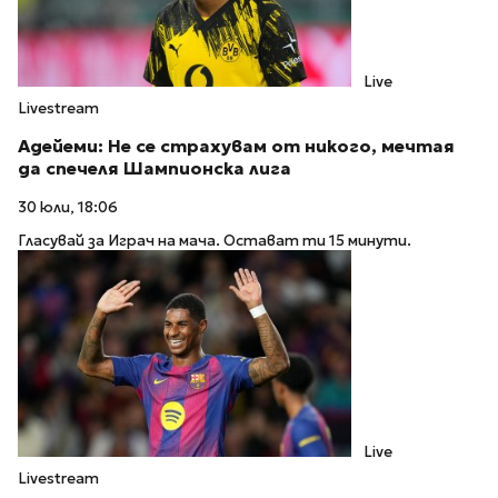
Live
Livestream
Адейеми: Не се страхувам от никого, мечтая
да спечеля Шампионска лига
30 юли, 18:06
Гласувай за Играч на мача. Остават ти 15 минути.
Live
Livestream