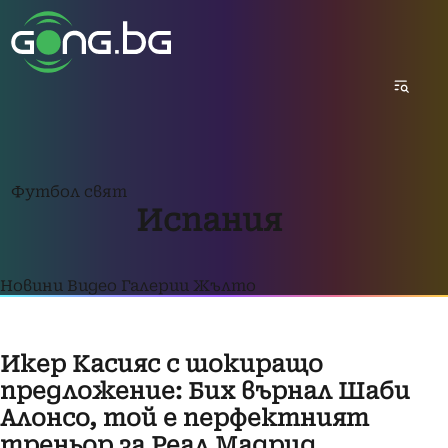
Футбол свят
Испания
Новини
Видео
Галерии
Жълто
Икер Касияс с шокиращо
предложение: Бих върнал Шаби
Алонсо, той е перфектният
треньор за Реал Мадрид