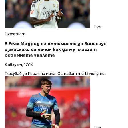
Live
Livestream
В Реал Мадрид са оптимисти за Винисиус,
измислили са начин как да му плащат
огромната заплата
3 август, 17:14
Гласувай за Играч на мача. Остават ти 15 минути.
Live