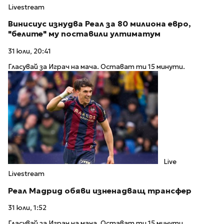
Livestream
Винисиус изнудва Реал за 80 милиона евро,
"белите" му поставили ултиматум
31 юли, 20:41
Гласувай за Играч на мача. Остават ти 15 минути.
Live
Livestream
Реал Мадрид обяви изненадващ трансфер
31 юли, 1:52
Гласувай за Играч на мача. Остават ти 15 минути.