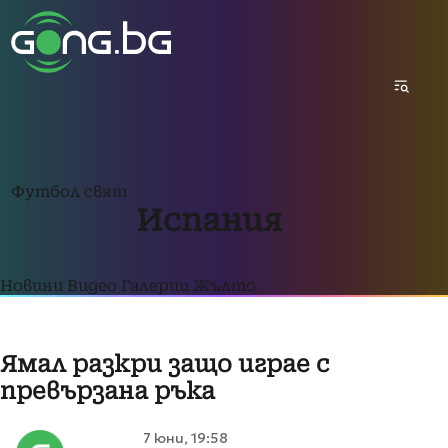
Футбол свят
Испания
Новини
Видео
Галерии
Жълто
Ямал разкри защо играе с
превързана ръка
7 юни, 19:58