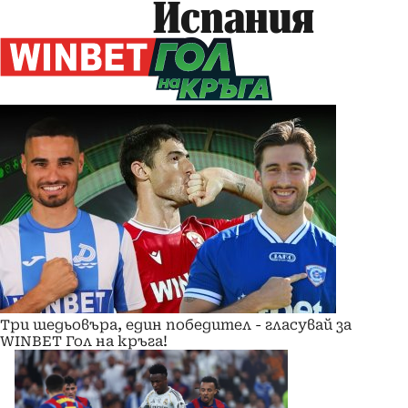
Испания
Три шедьовъра, един победител - гласувай за
WINBET Гол на кръга!