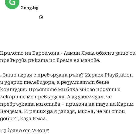
Gong.bg
Крилото на Барселона - Ламин Ямал обясни защо си
превързва ръката по време на мачове.
„Защо играя с превързана ръка? Играех PlayStation
и ударих телевизора, а резултатът беше
контузия. Пръстите ми бяха много подути и
лекарите ме превързаха. А аз забелязах, че
превръзката ми отива – прилича на тази на Карим
Бензема. И реших да я запазя, мисля, че ми стои
добре“, каза Ямал.
Избрано от VGong