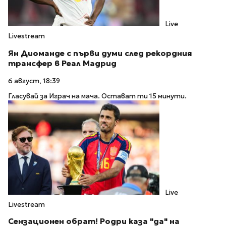
Live
Livestream
Ян Диоманде с първи думи след рекордния
трансфер в Реал Мадрид
6 август, 18:39
Гласувай за Играч на мача. Остават ти 15 минути.
Live
Livestream
Сензационен обрат! Родри каза "да" на