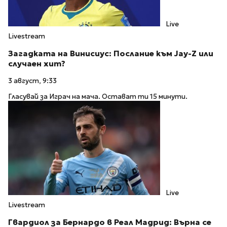
Live
Livestream
Загадката на Винисиус: Послание към Jay-Z или
случаен хит?
3 август, 9:33
Гласувай за Играч на мача. Остават ти 15 минути.
Live
Livestream
Гвардиол за Бернардо в Реал Мадрид: Върна се