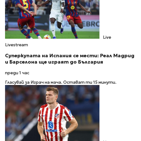
Live
Livestream
Суперкупата на Испания се мести: Реал Мадрид
и Барселона ще играят до България
преди 1 час
Гласувай за Играч на мача. Остават ти 15 минути.