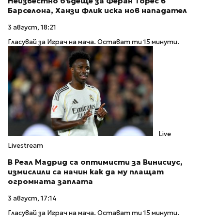
Неизвестно бъдеще за Феран Торес в
Барселона, Ханзи Флик иска нов нападател
3 август, 18:21
Гласувай за Играч на мача. Остават ти 15 минути.
Live
Livestream
В Реал Мадрид са оптимисти за Винисиус,
измислили са начин как да му плащат
огромната заплата
3 август, 17:14
Гласувай за Играч на мача. Остават ти 15 минути.