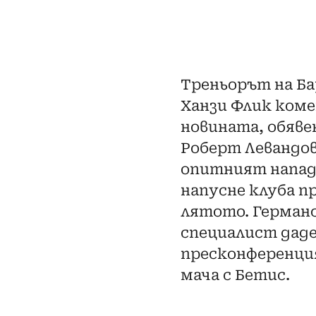
Треньорът на Ба
Ханзи Флик ком
новината, обяве
Роберт Левандов
опитният напад
напусне клуба п
лятото. Герман
специалист дад
пресконференци
мача с Бетис.