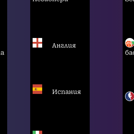
Англия
га
ба
Испания