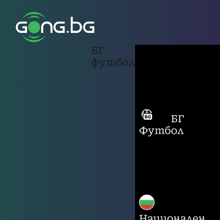
БГ
футбол
БГ
Футбол
Национален