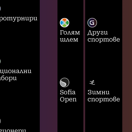
ротурнири
Голям
Други
шлем
спортове
ционални
бори
Sofia
Зимни
Open
спортове
гионери