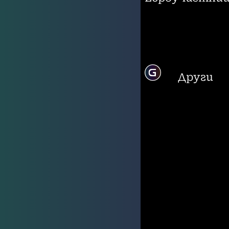
Други