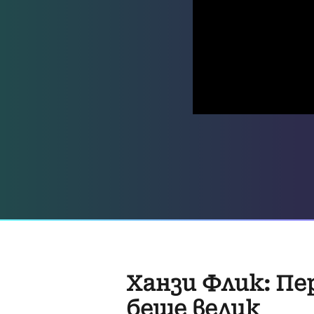
Ханзи Флик: Пе
беше велик