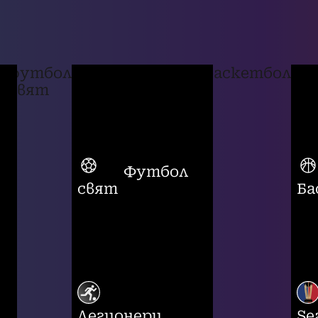
футбол
баскетбол
свят
Футбол
свят
Ба
Легионери
Se