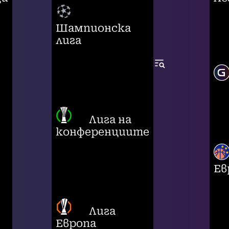
Шампионска
лига
Лига на
конференциите
Ев
Лига
Европа