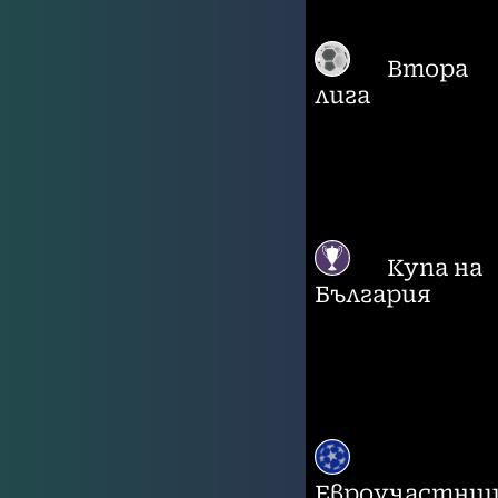
Втора
лига
Купа на
България
Евроучастни