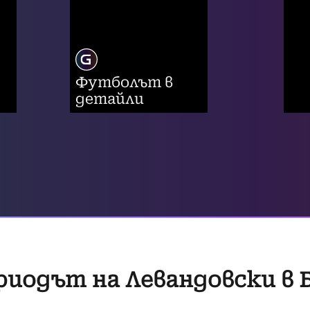
Футболът в
детайли
риодът на Левандовски в 