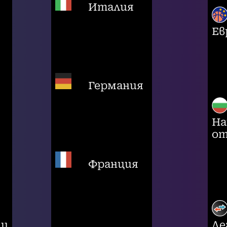
Италия
Ев
Германия
На
от
Франция
ци
Ле