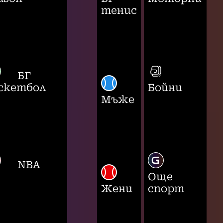
тенис
БГ
скетбол
Бойни
Мъже
NBA
Още
Жени
спорт