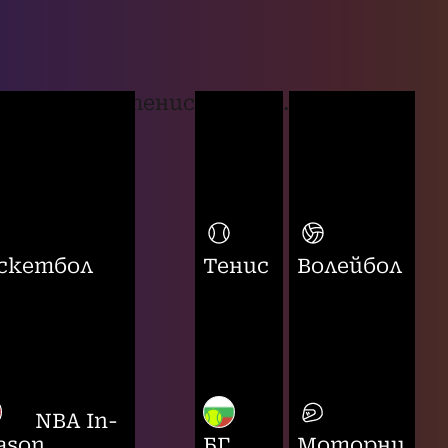
тенис
...
скетбол
Тенис
Волейбол
NBA In-
ason
БГ
Моторни