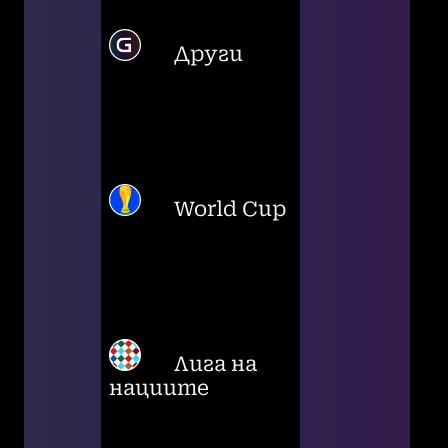
Други
World Cup
Лига на
нациите