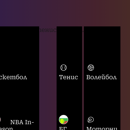
тенис
...
скетбол
Тенис
Волейбол
NBA In-
ason
БГ
Моторни