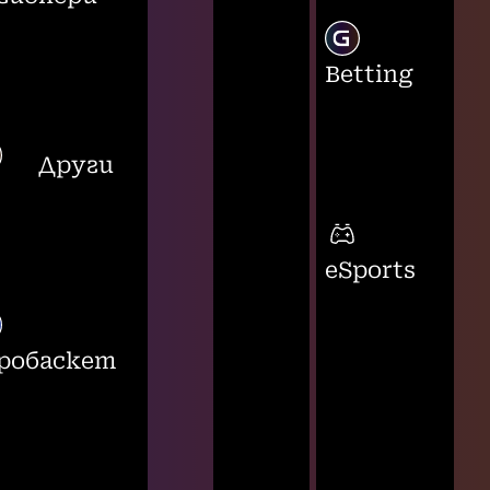
Betting
Други
eSports
робаскет