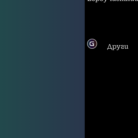
Други