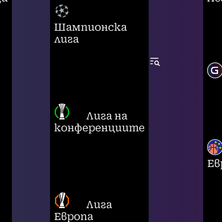
Шампионска
лига
Лига на
конференциите
Ев
Лига
Европа