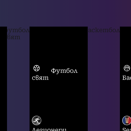
футбол
баскетбол
свят
Футбол
свят
Ба
Легионери
Se