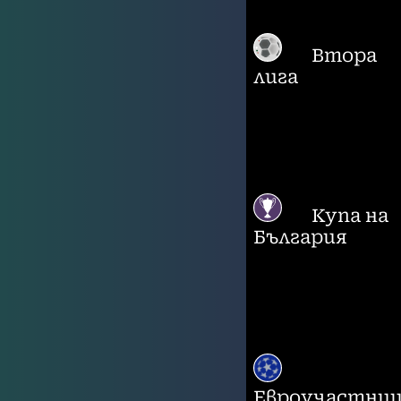
Втора
лига
Купа на
България
Евроучастни