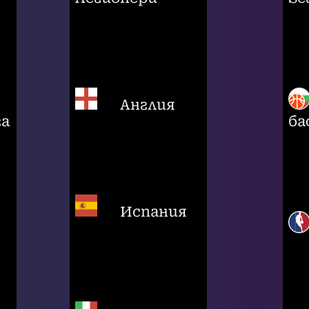
Англия
га
ба
Испания