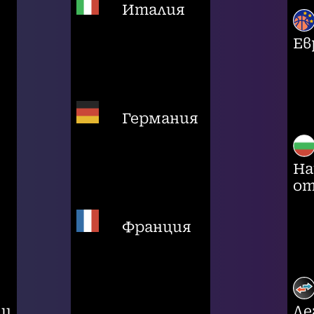
Италия
Ев
Германия
На
от
Франция
ци
Ле