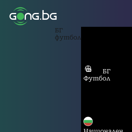
БГ
футбол
БГ
Футбол
Национален