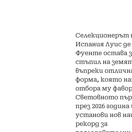
Селекционерът 
Испания Луис де
Фуенте остава 
стъпил на земя
въпреки отличн
форма, която на
отбора му фавор
Световното пър
през 2026 година 
установи нов на
рекорд за