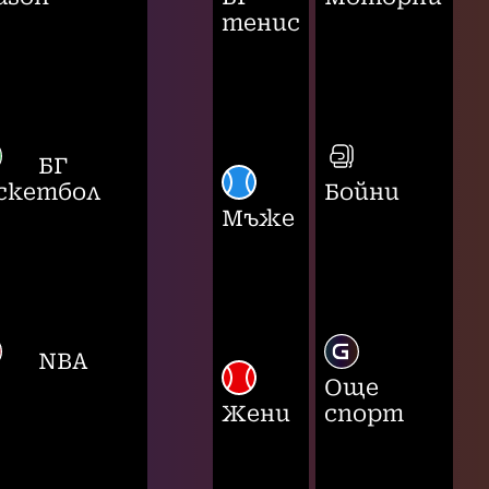
тенис
БГ
скетбол
Бойни
Мъже
NBA
Още
Жени
спорт