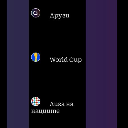
Други
World Cup
Лига на
нациите