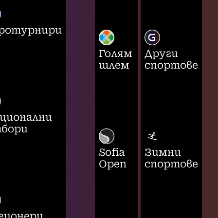
ротурнири
Голям
Други
шлем
спортове
ционални
бори
Sofia
Зимни
Open
спортове
гионери