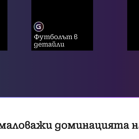
Футболът в
детайли
омаловажи доминацията н