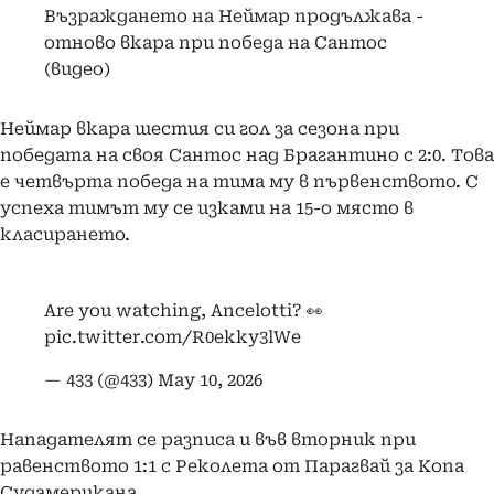
Възраждането на Неймар продължава -
отново вкара при победа на Сантос
(видео)
Неймар вкара шестия си гол за сезона при
победата на своя Сантос над Брагантино с 2:0. Това
е четвърта победа на тима му в първенството. С
успеха тимът му се изками на 15-о място в
класирането.
Are you watching, Ancelotti? 👀
pic.twitter.com/R0ekky3lWe
— 433 (@433)
May 10, 2026
Нападателят се разписа и във вторник при
равенството 1:1 с Реколета от Парагвай за Копа
Судамерикана.