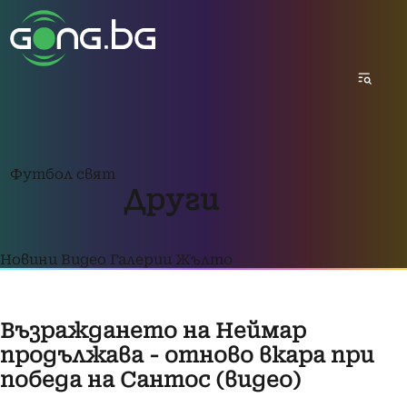
Футбол свят
Други
Новини
Видео
Галерии
Жълто
Възраждането на Неймар
продължава - отново вкара при
победа на Сантос (видео)