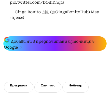
pic.twitter.com/DOiIiYhqfa
— Ginga Bonito 🇧🇷 (@GingaBonitoHub)
May
10, 2026
Добави ни в предпочитани източници в
Google
Бразилия
Сантос
Неймар