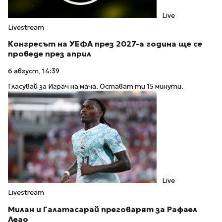
Live
Livestream
Конгресът на УЕФА през 2027-а година ще се
проведе през април
6 август, 14:39
Гласувай за Играч на мача. Остават ти 15 минути.
Live
Livestream
Милан и Галатасарай преговарят за Рафаел
Леао