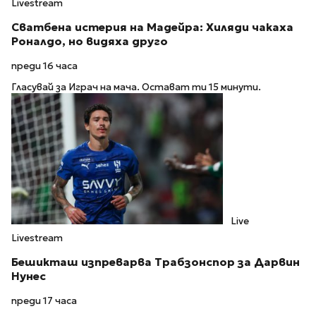
Livestream
Сватбена истерия на Мадейра: Хиляди чакаха
Роналдо, но видяха друго
преди 16 часа
Гласувай за Играч на мача. Остават ти 15 минути.
Live
Livestream
Бешикташ изпреварва Трабзонспор за Дарвин
Нунес
преди 17 часа