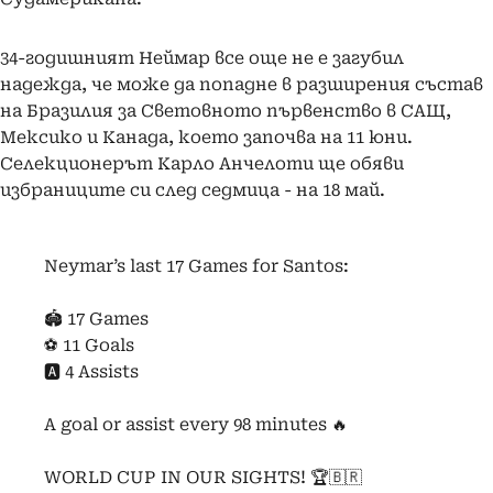
34-годишният Неймар все още не е загубил
надежда, че може да попадне в разширения състав
на Бразилия за Световното първенство в САЩ,
Мексико и Канада, което започва на 11 юни.
Селекционерът Карло Анчелоти ще обяви
избраниците си след седмица - на 18 май.
Neymar’s last 17 Games for Santos:
🏟️ 17 Games
⚽️ 11 Goals
🅰️ 4 Assists
A goal or assist every 98 minutes 🔥
WORLD CUP IN OUR SIGHTS! 🏆🇧🇷