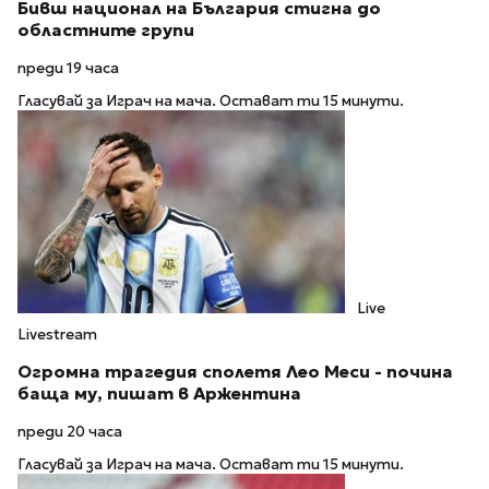
Бивш национал на България стигна до
областните групи
преди 19 часа
Гласувай за Играч на мача. Остават ти 15 минути.
Live
Livestream
Огромна трагедия сполетя Лео Меси - почина
баща му, пишат в Аржентина
преди 20 часа
Гласувай за Играч на мача. Остават ти 15 минути.