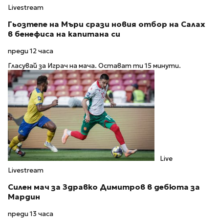
Livestream
Гьозтепе на Мъри срази новия отбор на Салах
в бенефиса на капитана си
преди 12 часа
Гласувай за Играч на мача. Остават ти 15 минути.
Live
Livestream
Силен мач за Здравко Димитров в дебюта за
Мардин
преди 13 часа