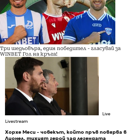
Три шедьовъра, един победител - гласувай за
WINBET Гол на кръга!
Live
Livestream
Хорхе Меси -
човекът, който пръв повярва в
Лионел
, тихият герой зад легендата