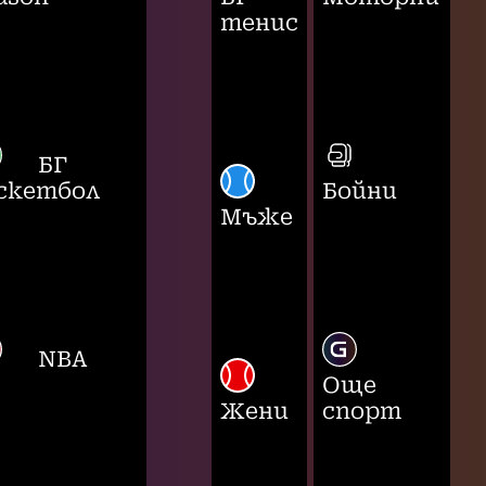
тенис
БГ
скетбол
Бойни
Мъже
NBA
Още
Жени
спорт