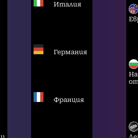
Италия
Ев
Германия
На
от
Франция
ци
Ле