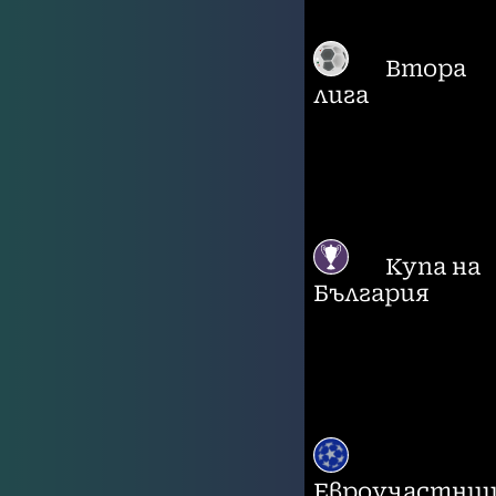
Втора
лига
Купа на
България
Евроучастни