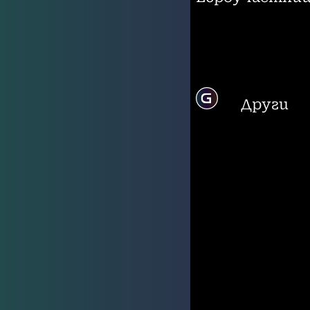
Други