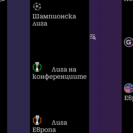
Шампионска
лига
Лига на
конференциите
Ев
Лига
Европа