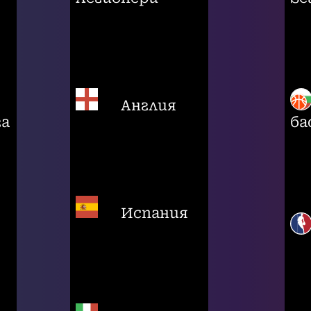
Англия
га
ба
Испания