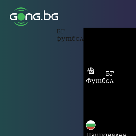
БГ
футбол
БГ
Футбол
Национален