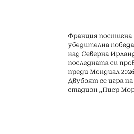
Франция постигна
убедителна победа 
над Северна Ирлан
последната си про
преди Мондиал 2026
Двубоят се игра на
стадион „Пиер Мор