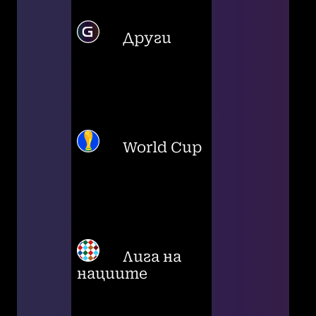
Други
World Cup
Лига на
нациите