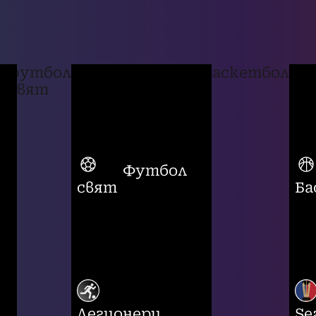
футбол
баскетбол
свят
Футбол
свят
Ба
Легионери
Se