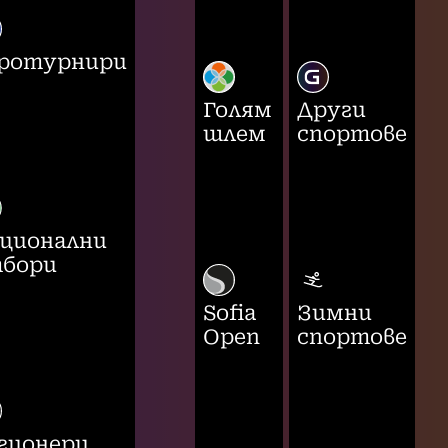
ротурнири
Голям
Други
шлем
спортове
ционални
бори
Sofia
Зимни
Open
спортове
гионери