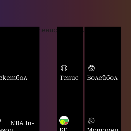
тенис
...
скетбол
Тенис
Волейбол
NBA In-
ason
БГ
Моторни