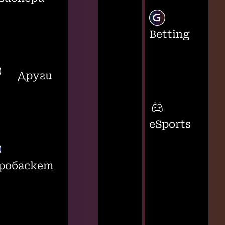
Betting
Други
eSports
робаскет