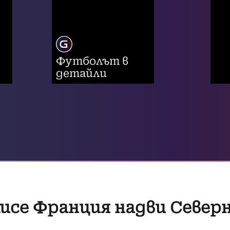
Футболът в
детайли
исе Франция надви Север