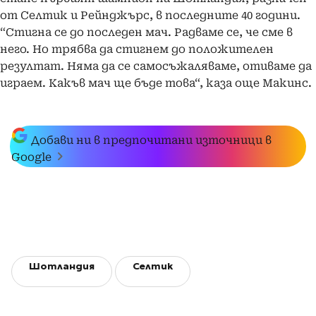
от Селтик и Рейнджърс, в последните 40 години.
“Стигна се до последен мач. Радваме се, че сме в
него. Но трябва да стигнем до положителен
резултат. Няма да се самосъжаляваме, отиваме да
играем. Какъв мач ще бъде това“, каза още Макинс.
Добави ни в предпочитани източници в
Google
Шотландия
Селтик