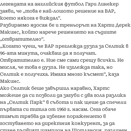
легендата на английския футбол Гари Линекер
заяви, че „това е най-лошото решение на ВАР,
което някога е виждал“.
Разбираемо ядосан бе и треньорът на Харти Дерек
Макинс, който нарече решението на съдиите
„отвратително“.
„Когато чуеш, че ВАР преглежда дузпа за Селтик в
96-ата минута, очакваш да я получат.
Отвратително е. Ние сме сами срещу всички. Не
мисля, че това е дузпа. Не изглежда така, но
Селтик е получиха. Имаха много късмет“, каза
Макинс.
Ако Селтик беше завършил наравно, Хартс
можеше да си позволи да загуби с два гола разлика
на „Селтик Парк“ в събота и пак щеше да спечели
първата си титла от 1960 г. насам. Сега обаче
тимът трябва да избегне поражението в
гостуването на директния конкурент, за да
стане първият шампион на Шотландия, различен