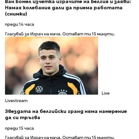
Ван Бомел изчетка играчите на Белгия и заяви:
Нямах колебания дали да приема работата
(снимки)
преди 14 часа
Гласувай за Играч на мача. Остават ти 15 минути.
Live
Livestream
Звездата на белгийски гранд няма намерение
да си тръгва
преди 15 часа
Гласувай за Играч на мача. Остават ти 15 минути.