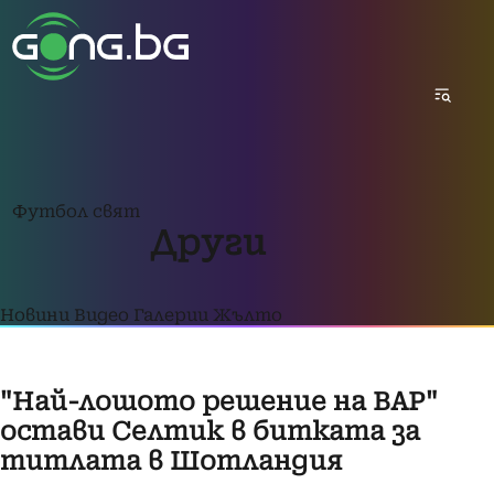
Футбол свят
Други
Новини
Видео
Галерии
Жълто
"Най-лошото решение на ВАР"
остави Селтик в битката за
титлата в Шотландия