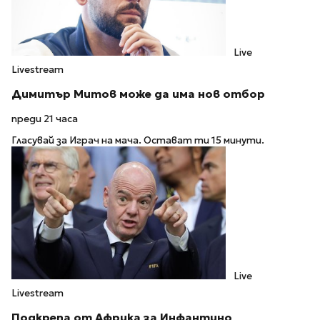
Live
Livestream
Димитър Митов може да има нов отбор
преди 21 часа
Гласувай за Играч на мача. Остават ти 15 минути.
Live
Livestream
Подкрепа от Африка за Инфантино