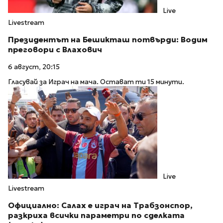
Live
Livestream
Президентът на Бешикташ потвърди: Водим
преговори с Влахович
6 август, 20:15
Гласувай за Играч на мача. Остават ти 15 минути.
Live
Livestream
Официално: Салах е играч на Трабзонспор,
разкриха всички параметри по сделката