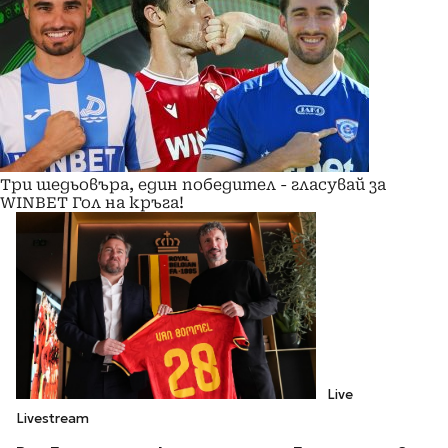
Три шедьовъра, един победител - гласувай за
WINBET Гол на кръга!
Live
Livestream