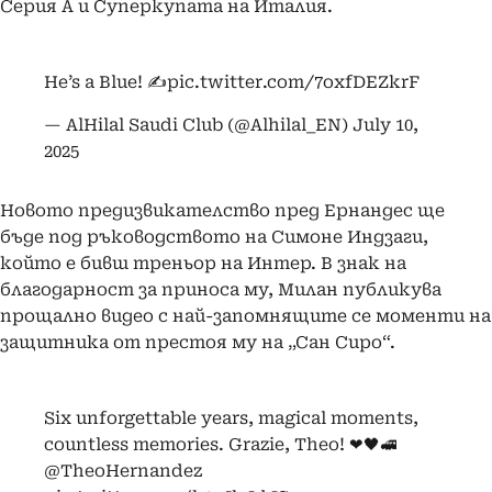
Серия А и Суперкупата на Италия.
He’s a Blue! ✍️
pic.twitter.com/7oxfDEZkrF
— AlHilal Saudi Club (@Alhilal_EN)
July 10,
2025
Новото предизвикателство пред Ернандес ще
бъде под ръководството на Симоне Индзаги,
който е бивш треньор на Интер. В знак на
благодарност за приноса му, Милан публикува
прощално видео с най-запомнящите се моменти на
защитника от престоя му на „Сан Сиро“.
Six unforgettable years, magical moments,
countless memories. Grazie, Theo! ❤🖤🚅
@TheoHernandez