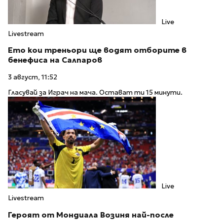
Live
Livestream
Ето кои треньори ще водят отборите в
бенефиса на Салпаров
3 август, 11:52
Гласувай за Играч на мача. Остават ти 15 минути.
Live
Livestream
Героят от Мондиала Возиня най-после