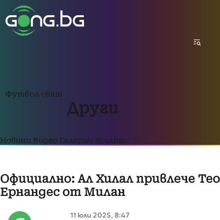
Футбол свят
Други
Новини
Видео
Галерии
Жълто
Официално: Ал Хилал привлече Тео
Ернандес от Милан
11 юли 2025, 8:47