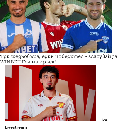
Три шедьовъра, един победител - гласувай за
WINBET Гол на кръга!
Live
Livestream