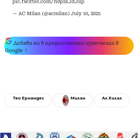
pic.twitter.com/h0pIkJdJSp
— AC Milan (@acmilan)
July 10, 2025
Добави ни в предпочитани източници в
Google
Тео Ернандес
Милан
Ал Хилал