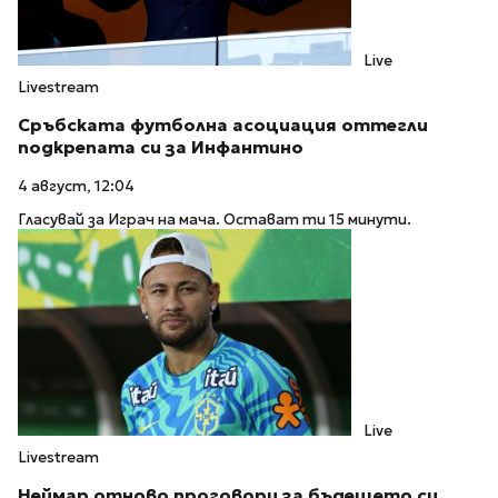
Live
Livestream
Сръбската футболна асоциация оттегли
подкрепата си за Инфантино
4 август, 12:04
Гласувай за Играч на мача. Остават ти 15 минути.
Live
Livestream
Неймар отново проговори за бъдещето си