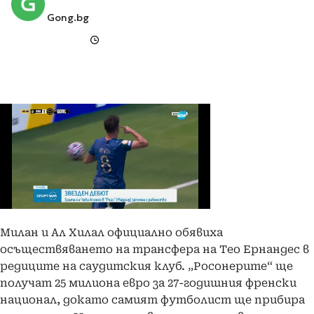
Gong.bg
Милан и Ал Хилал официално обявиха
осъществяването на трансфера на Тео Ернандес в
редиците на саудитския клуб. „Росонерите“ ще
получат 25 милиона евро за 27-годишния френски
национал, докато самият футболист ще прибира