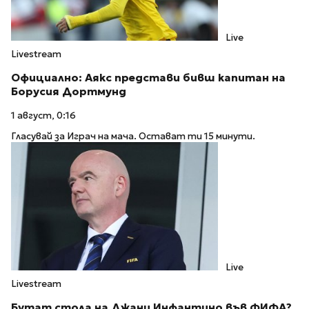
Live
Livestream
Официално: Аякс представи бивш капитан на
Борусия Дортмунд
1 август, 0:16
Гласувай за Играч на мача. Остават ти 15 минути.
Live
Livestream
Бутат стола на Джани Инфантино във ФИФА?