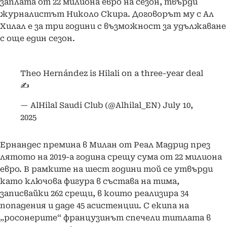
заплата от 22 милиона евро на сезон, твърди
журналистът Николо Скира. Договорът му с Ал
Хилал е за три години с възможност за удължаване
с още един сезон.
Theo Hernández is Hilali on a three-year deal
✍️
— AlHilal Saudi Club (@Alhilal_EN)
July 10,
2025
Ернандес премина в Милан от Реал Мадрид през
лятото на 2019-а година срещу сума от 22 милиона
евро. В рамките на шест години той се утвърди
като ключова фигура в състава на тима,
записвайки 262 срещи, в които реализира 34
попадения и даде 45 асистенции. С екипа на
„росонерите“ французинът спечели титлата в