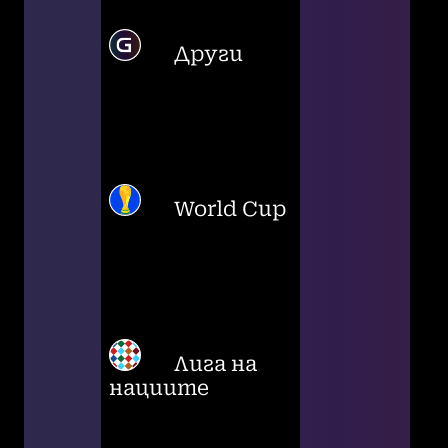
Други
World Cup
Лига на
нациите