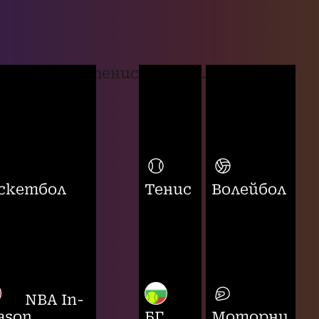
тенис
...
скетбол
Тенис
Волейбол
NBA In-
ason
БГ
Моторни