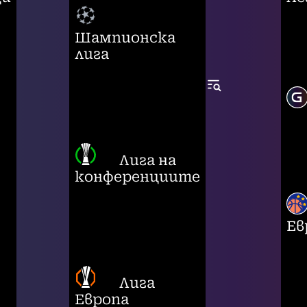
Шампионска
лига
Лига на
конференциите
Ев
Лига
Европа