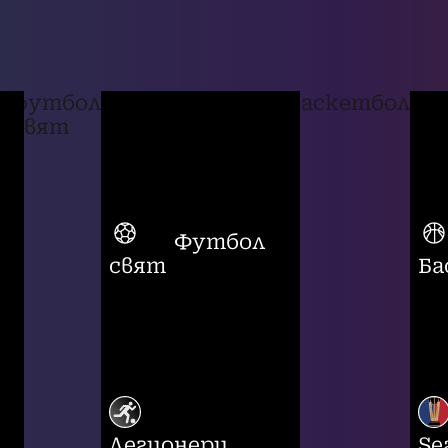
футбол
баскетбол
свят
Футбол
свят
Ба
Легионери
Se