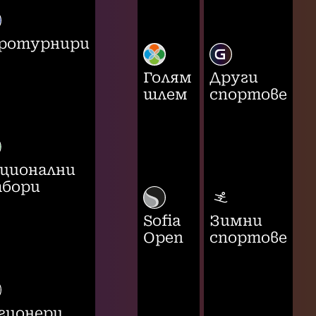
ротурнири
Голям
Други
шлем
спортове
ционални
бори
Sofia
Зимни
Open
спортове
гионери