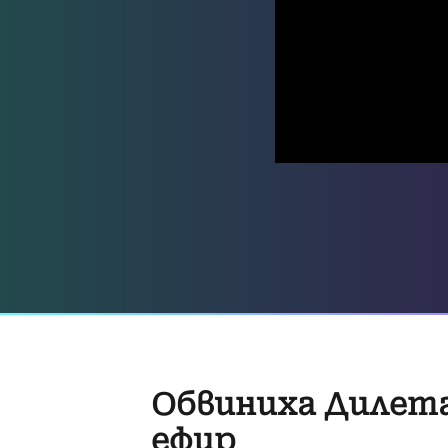
Обвиниха Дилета
ефир