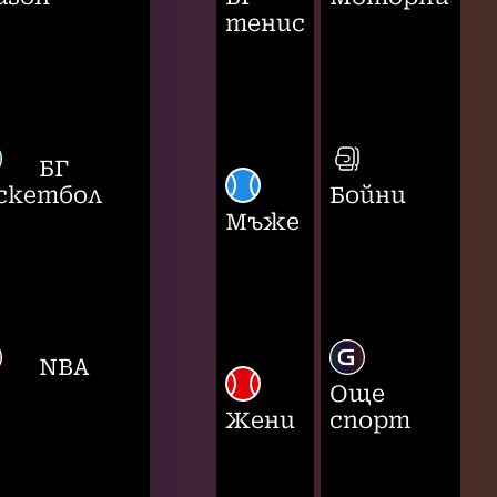
тенис
БГ
скетбол
Бойни
Мъже
NBA
Още
Жени
спорт