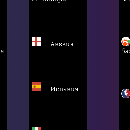
Англия
га
ба
Испания