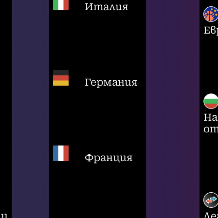
Италия
Ев
Германия
На
от
Франция
ци
Ле