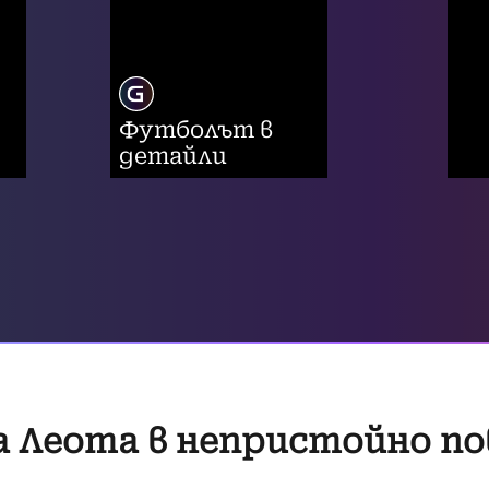
Футболът в
детайли
 Леота в непристойно по