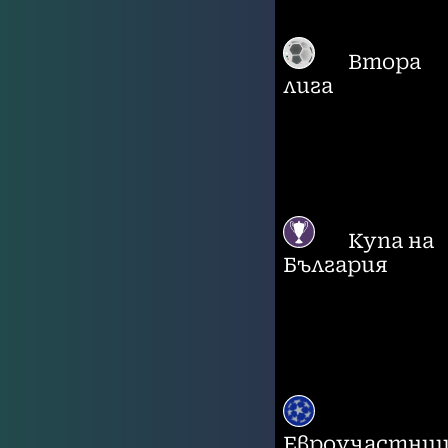
Втора
лига
Купа на
България
Евроучастни