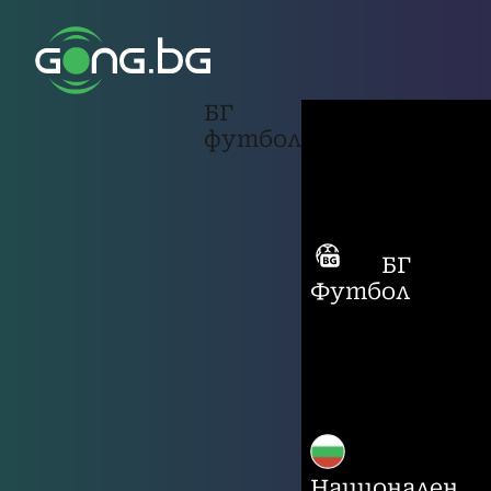
БГ
футбол
БГ
Футбол
Национален