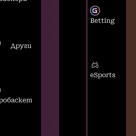
Betting
Други
eSports
робаскет