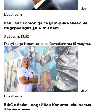
Live
Livestream
Ван Гаал готов да се завърне начело на
Нидерландия за 4-ти път
3 август, 13:52
Гласувай за Играч на мача. Остават ти 15 минути.
Live
Livestream
БФС с важен ход: Иван Капитански поема
Академията