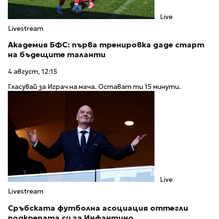
Live
Livestream
Академия БФС: първа тренировка даде старт
на бъдещите таланти
4 август, 12:15
Гласувай за Играч на мача. Остават ти 15 минути.
Live
Livestream
Сръбската футболна асоциация оттегли
подкрепата си за Инфантино