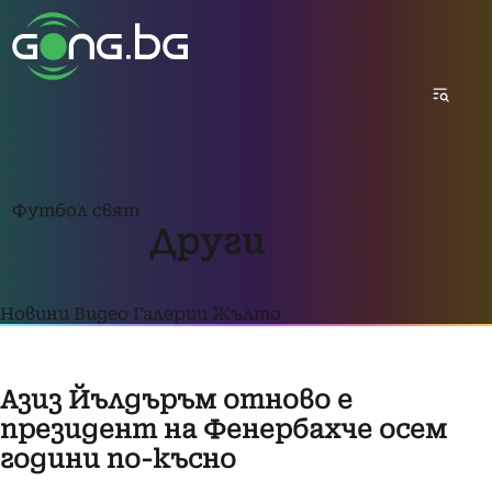
Футбол свят
Други
Новини
Видео
Галерии
Жълто
Азиз Йълдъръм отново е
президент на Фенербахче осем
години по-късно