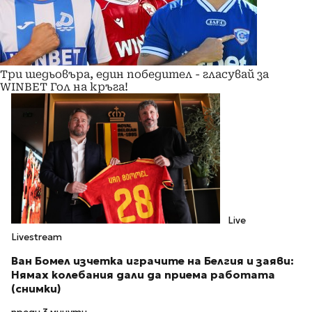
Три шедьовъра, един победител - гласувай за
WINBET Гол на кръга!
Live
Livestream
Ван Бомел изчетка играчите на Белгия и заяви:
Нямах колебания дали да приема работата
(снимки)