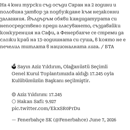
На 4 юни турски съд осъди Саран на 2 години и
половина затвор за подбуждане към незаконни
залагания. Йълдъръм обяви кандидатурата си
непосредствено преди гласуването, създавайки
конкуренция на Сафи, а Фенербахче се стреми да
сложи край на 13-годишната си суша, в която не е
печелил титлата в националната лига. / БТА
🗳️ Sayın Aziz Yıldırım, Olağanüstü Seçimli
Genel Kurul Toplantımızda aldığı 17.245 oyla
Kulübümüzün Başkanı seçilmiştir.
🟡 Aziz Yıldırım: 17.245
⚪️ Hakan Safi: 9.927
pic.twitter.com/EkxSR0PrDu
— Fenerbahçe SK (@Fenerbahce)
June 7, 2026