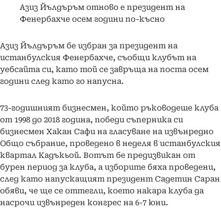
Азиз Йълдъръм отново е президент на
Фенербахче осем години по-късно
Азиз Йълдъръм бе избран за президент на
истанбулския Фенербахче, съобщи клубът на
уебсайта си, като той се завръща на поста осем
години след като го напусна.
73-годишният бизнесмен, който ръководеше клуба
от 1998 до 2018 година, победи съперника си
бизнесмен Хакан Сафи на гласуване на извънредно
Общо събрание, проведено в неделя в истанбулския
квартал Кадъкьой. Вотът бе предизвикан от
бурен период за клуба, а изборите бяха проведени,
след като напускащият президент Садетин Саран
обяви, че ще се оттегли, което накара клуба да
насрочи извънреден конгрес на 6-7 юни.