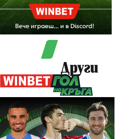
Други