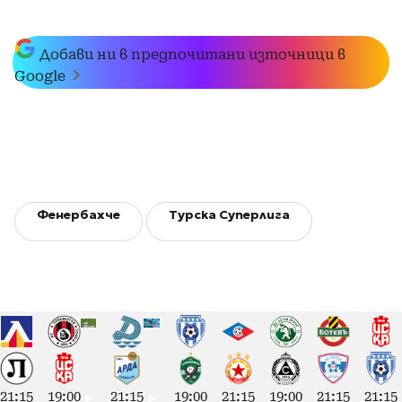
Добави ни в предпочитани източници в
Google
Фенербахче
Турска Суперлига
21:15
19:00
21:15
19:00
21:15
19:00
21:15
21:15