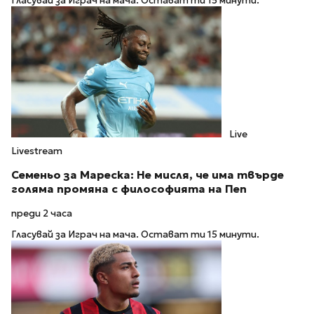
Гласувай за Играч на мача. Остават ти 15 минути.
Live
Livestream
Семеньо за Мареска: Не мисля, че има твърде
голяма промяна с философията на Пеп
преди 2 часа
Гласувай за Играч на мача. Остават ти 15 минути.