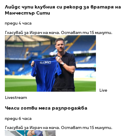
Лийдс чупи клубния си рекорд за вратаря на
Манчестър Сити
преди 4 часа
Гласувай за Играч на мача. Остават ти 15 минути.
Live
Livestream
Челси готви мега разпродажба
преди 6 часа
Гласувай за Играч на мача. Остават ти 15 минути.