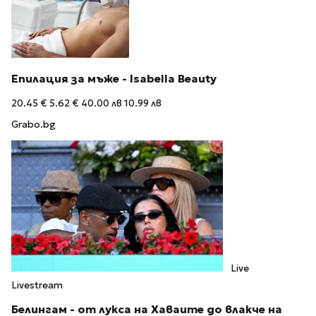
Епилация за мъже - Isabella Beauty
20.45 €
5.62 €
40.00 лв
10.99 лв
Grabo.bg
Live
Livestream
Белингам - от лукса на Хаваите до влакче на