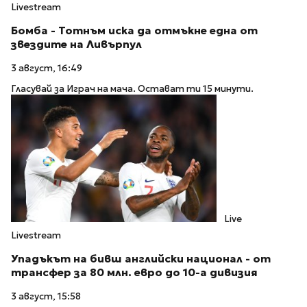
Livestream
Бомба - Тотнъм иска да отмъкне една от
звездите на Ливърпул
3 август, 16:49
Гласувай за Играч на мача. Остават ти 15 минути.
Live
Livestream
Упадъкът на бивш английски национал - от
трансфер за 80 млн. евро до 10-а дивизия
3 август, 15:58