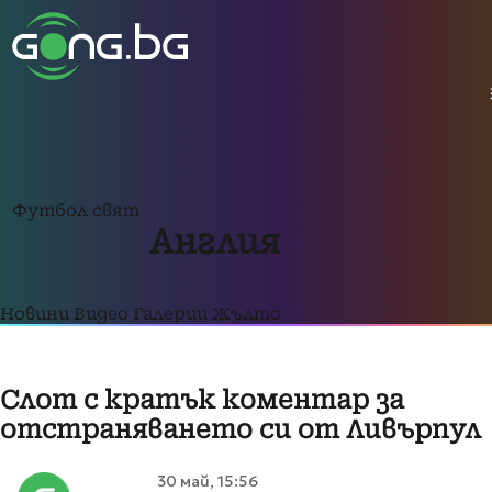
Футбол свят
Англия
Новини
Видео
Галерии
Жълто
Слот с кратък коментар за
отстраняването си от Ливърпул
30 май, 15:56