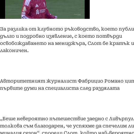
За разлика от клубното ръководство, което публ
дълго и подробно изявление, с което потвърди
освобождаването на мениджъра, Слот бе кратък и
лаконичен.
Авторитетният журналист Фабрицио Романо ци
първите думи на специалиста след раздялата
„Беше невероятно пътешествие заедно с Ливърпул
толкова съм благодарен, че успяхме да спечелим л
миналия сезон“, сподели Слот, който най-вероятн