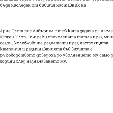
бъде наследен от бившия наставник на
Арне Слот пое Ливърпул с тежката задача да насл
Юрген Клоп. Въпреки спечелената титла през мин
сезон, колебливите резултати през настоящата
кампания и разминаванията във визията с
ръководството доведоха до уволнението му само д
години след назначаването му.