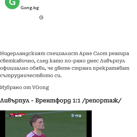
Gong.bg
Нидерландският специалист Арне Слот реагира
светкавично, след като по-рано днес Ливърпул
официално обяви, че двете страни прекратяват
сътрудничеството си.
Избрано от VGong
Ливърпул - Брентфорд 1:1 /репортаж/