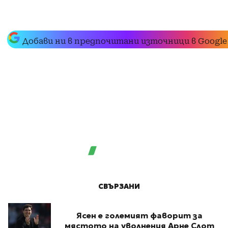
Добави ни в предпочитани източници в Google
СВЪРЗАНИ
Ясен е големият фаворит за
мястото на уволнения Арне Слот