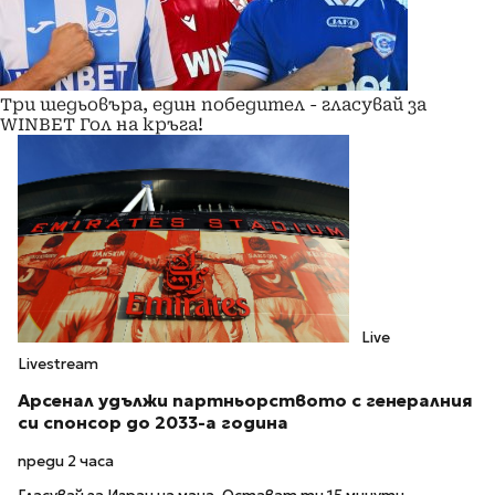
Три шедьовъра, един победител - гласувай за
WINBET Гол на кръга!
Live
Livestream
Арсенал удължи партньорството с генералния
си спонсор до 2033-а година
преди 2 часа